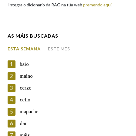
Integra o dicionario da RAG na túa web
premendo aquí
.
Enderezo electrónico
AS MÁIS BUSCADAS
Comentario
ESTA SEMANA
ESTE MES
1
baio
2
maino
3
cerzo
En cumprimento da normativa vixente en materia de
Protección de Datos de Carácter Persoal, a Real Academia
4
cello
Galega informa a aqueles usuarios que faciliten o seu correo
electrónico, así como calquera outra información de carácter
5
mapache
persoal, que estes datos serán obxecto de tratamento
automatizado de carácter confidencial e incorporados aos seus
6
dar
ficheiros informáticos. Así mesmo, os usuarios poderán exercer o
seu dereito de acceso, rectificación, oposición e cancelación dos
7
máis