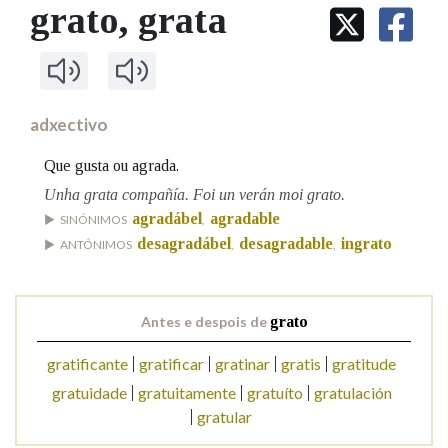
IDENTIDADE CORPORATIVA
grato
, grata
Facebook
Twitter
Youtube
Instagram
Bluesky
BUSCAR NOS LEMAS
FIGURAS HOMENAXEADAS
MARCIAL DEL ADALID
HISTORIA
Comeza por
CASA-MUSEO EMILIA PARDO
BAZÁN
60 ANOS DLG
PRIMAVERA DAS LETRAS
adxectivo
Remata por
PORTAL DAS PALABRAS
Que gusta ou agrada.
Unha grata compañía. Foi un verán moi grato.
agradábel
agradable
Contén
SINÓNIMOS
,
desagradábel
desagradable
ingrato
ANTÓNIMOS
,
,
BUSCAR NO CONTIDO
Antes e despois de
grato
Nas definicións
gratificante
gratificar
gratinar
gratis
gratitude
gratuidade
gratuitamente
gratuíto
gratulación
gratular
Nos exemplos