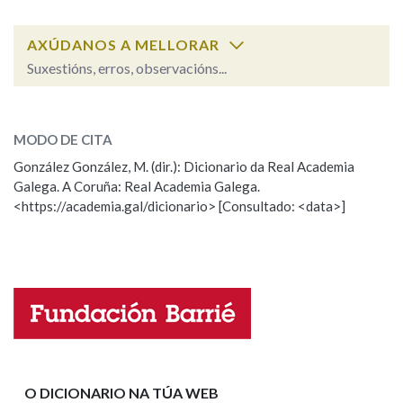
AXÚDANOS A MELLORAR
Na fraseoloxía
Suxestións, erros, observacións...
grato
SOBRE A PALABRA:
OUTRAS OPCIÓNS DE BUSCA
MODO DE CITA
ESCOLLE UNHA OPCIÓN:
González González, M. (dir.): Dicionario da Real Academia
Marcas gramaticais
Galega. A Coruña: Real Academia Galega.
Observación
Hai un erro na palabra
<https://academia.gal/dicionario> [Consultado: <data>]
Propoño mellorar a definición
Actualización
Pertence a
Falta unha voz
Nome
LIMPAR
BUSCA
Apelidos
O DICIONARIO NA TÚA WEB