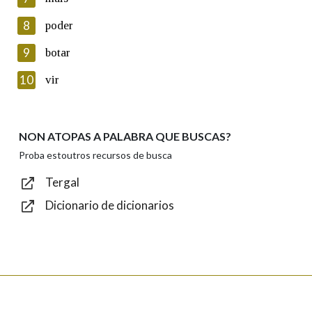
seus datos poñéndose en contacto connosco.
8
poder
Lin e acepto as condicións da política de
privacidade
9
botar
Introduce o código que aparece na imaxe:
10
vir
NON ATOPAS A PALABRA QUE BUSCAS?
Texto de verificación
Proba estoutros recursos de busca
Tergal
Dicionario de dicionarios
Enviar