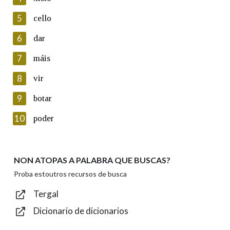
5
Lin e acepto as condicións da política de
cello
privacidade
6
dar
Introduce o código que aparece na imaxe:
7
máis
8
vir
9
botar
Texto de verificación
10
poder
NON ATOPAS A PALABRA QUE BUSCAS?
Enviar
Proba estoutros recursos de busca
Tergal
Dicionario de dicionarios