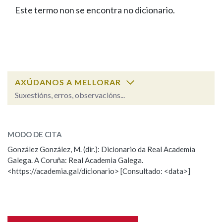
IDENTIDADE CORPORATIVA
Facebook
Twitter
Youtube
Instagram
Bluesky
Este termo non se encontra no dicionario.
BUSCAR NOS LEMAS
FIGURAS HOMENAXEADAS
MARCIAL DEL ADALID
HISTORIA
Comeza por
CASA-MUSEO EMILIA PARDO
BAZÁN
60 ANOS DLG
PRIMAVERA DAS LETRAS
Remata por
PORTAL DAS PALABRAS
AXÚDANOS A MELLORAR
Suxestións, erros, observacións...
Contén
ESCOLLE UNHA OPCIÓN:
MODO DE CITA
Observación
Falta unha voz
González González, M. (dir.): Dicionario da Real Academia
BUSCAR NO CONTIDO
Galega. A Coruña: Real Academia Galega.
Nome
<https://academia.gal/dicionario> [Consultado: <data>]
Nas definicións
Apelidos
Nos exemplos