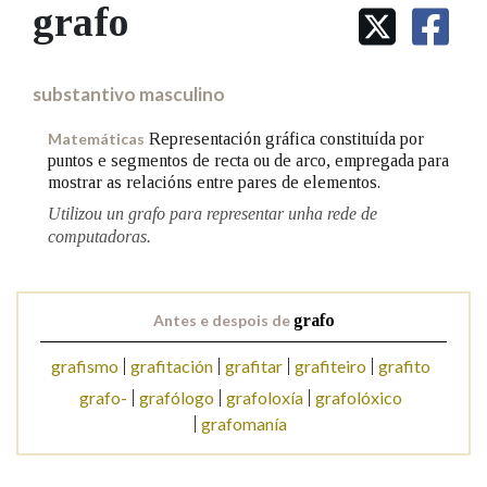
IDENTIDADE CORPORATIVA
grafo
Facebook
Twitter
Youtube
Instagram
Bluesky
BUSCAR NOS LEMAS
FIGURAS HOMENAXEADAS
MARCIAL DEL ADALID
HISTORIA
Comeza por
CASA-MUSEO EMILIA PARDO
substantivo masculino
BAZÁN
60 ANOS DLG
PRIMAVERA DAS LETRAS
Representación gráfica constituída por
Matemáticas
Remata por
puntos e segmentos de recta ou de arco, empregada para
PORTAL DAS PALABRAS
mostrar as relacións entre pares de elementos.
Utilizou un grafo para representar unha rede de
computadoras.
Contén
Antes e despois de
grafo
BUSCAR NO CONTIDO
grafismo
grafitación
grafitar
grafiteiro
grafito
Nas definicións
grafo-
grafólogo
grafoloxía
grafolóxico
grafomanía
Nos exemplos