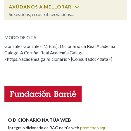
AXÚDANOS A MELLORAR
Suxestións, erros, observacións...
Na fraseoloxía
grafo
SOBRE A PALABRA:
MODO DE CITA
ESCOLLE UNHA OPCIÓN:
OUTRAS OPCIÓNS DE BUSCA
González González, M. (dir.): Dicionario da Real Academia
Galega. A Coruña: Real Academia Galega.
Observación
Hai un erro na palabra
Marcas gramaticais
<https://academia.gal/dicionario> [Consultado: <data>]
Propoño mellorar a definición
Actualización
Falta unha voz
Pertence a
Nome
LIMPAR
BUSCA
Apelidos
O DICIONARIO NA TÚA WEB
Integra o dicionario da RAG na túa web
premendo aquí
.