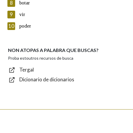
8
botar
Lin e acepto as condicións da política de
privacidade
9
vir
Introduce o código que aparece na imaxe:
10
poder
NON ATOPAS A PALABRA QUE BUSCAS?
Texto de verificación
Proba estoutros recursos de busca
Tergal
Dicionario de dicionarios
Enviar