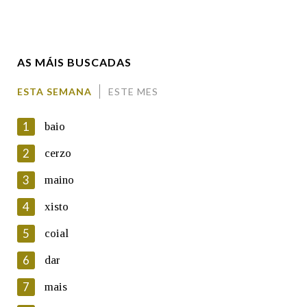
Enderezo electrónico
AS MÁIS BUSCADAS
Comentario
ESTA SEMANA
ESTE MES
1
baio
2
cerzo
3
maino
En cumprimento da normativa vixente en materia de
Protección de Datos de Carácter Persoal, a Real Academia
4
xisto
Galega informa a aqueles usuarios que faciliten o seu correo
electrónico, así como calquera outra información de carácter
5
coial
persoal, que estes datos serán obxecto de tratamento
automatizado de carácter confidencial e incorporados aos seus
6
dar
ficheiros informáticos. Así mesmo, os usuarios poderán exercer o
seu dereito de acceso, rectificación, oposición e cancelación dos
7
mais
seus datos poñéndose en contacto connosco.