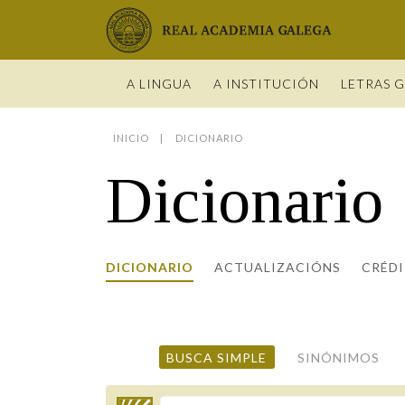
Real Academia Galega
A LINGUA
A INSTITUCIÓN
LETRAS 
INICIO
DICIONARIO
O IDIOMA
PRESENTA
LETRAS GA
NOVAS
DICIONARI
BIOGRAFÍ
Dicionario
DATOS DE
HISTORIA 
VÍDEOS
GUÍA DE 
OBRAS
ESTATUS 
ACADÉMIC
ENTREVIST
GUÍA DE A
NOVAS
LIGAZÓNS
ORGANIZA
FOTOGALE
NOMES GA
ENTREVIST
Real Academia Galega
Pleno da RAG
Begoña Caamaño
Guía de apelidos galegos
DICIONARIO
ACTUALIZACIÓNS
VÍDEOS
CRÉD
RECURSOS
BUSCA SIMPLE
SINÓNIMOS