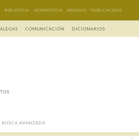
BIBLIOTECA
HEMEROTECA
ARQUIVO
PUBLICACIÓNS
GALEGAS
COMUNICACIÓN
DICIONARIOS
CIÓN
LEGAS 2026
O DA RAG
ESTATUTOS E REGULAMENTOS
PORTAL DAS PALABRAS
FIGURAS HOMENAXEADAS
TRIBUNAS
A
 USO
DA RAG
NOMES GALEGOS
ACORDOS E CONVENIOS
GALEGO SEN FRONTEIRAS
HISTORIA
ANO CASTELAO
ACTUAL
OS E ACADÉMICAS
AS
PELIDOS GALEGOS
IDENTIDADE CORPORATIVA
60 ANOS DLG
CIÓN
RÍAS
LEGOS DAS AVES
MARCIAL DEL ADALID
PRIMAVERA DAS LETRAS
AS
ITOS
CASA-MUSEO EMILIA PARDO BAZÁN
PORTAL DAS PALABRAS
BUSCA AVANZADA