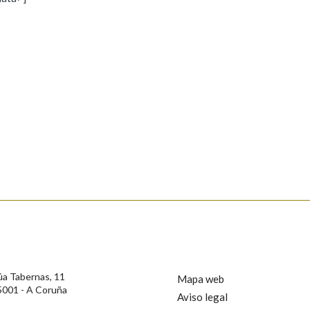
s
Pertence a
AXUDA NA BUSCA
LIMPAR
BUSCA
rotección de Datos de Carácter Persoal, a Real Academia Galega informa a
, así como calquera outra información de carácter persoal, que estes datos
confidencial e incorporados aos seus ficheiros informáticos. Así mesmo, os
ificación, oposición e cancelación dos seus datos poñéndose en contacto
úa Tabernas, 11
Mapa web
5001 - A Coruña
Aviso legal
privacidade