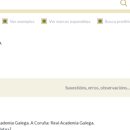
Ver exemplos
Ver marcas expandidas
Busca prediti
.
BUSCAR NO CONTIDO
Nas definicións
Nos exemplos
Suxestións, erros, observacións...
Na fraseoloxía
 Academia Galega. A Coruña: Real Academia Galega.
data>]