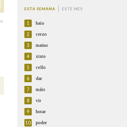
ESTA SEMANA
ESTE MES
va
1
baio
2
cerzo
3
maino
4
xisto
5
cello
6
dar
7
máis
8
vir
9
botar
10
poder