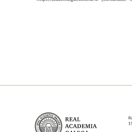
Nome
Apelido
Marcas gramaticais
Enderezo electrónico
Comentario
En cumprimento da normativa vixente en materia de P
aqueles usuarios que faciliten o seu correo electrónico
serán obxecto de tratamento automatizado de carácter 
Real Academia Galega
usuarios poderán exercer o seu dereito de acceso, rect
R
connosco.
1
Lin e acepto as condicións da política de 