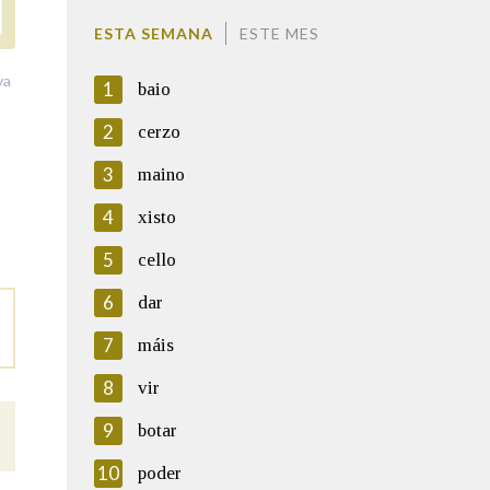
ESTA SEMANA
ESTE MES
va
1
baio
2
cerzo
3
maino
4
xisto
5
cello
6
dar
7
máis
8
vir
9
botar
10
poder