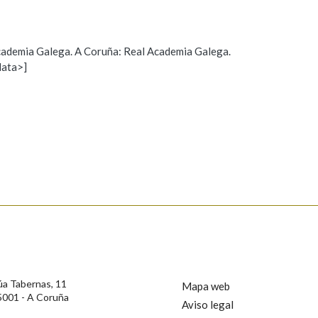
Pertence a
 Academia Galega. A Coruña: Real Academia Galega.
data>]
Propoño mellorar a definición
Actualización
AXUDA NA BUSCA
LIMPAR
BUSCA
s
úa Tabernas, 11
Mapa web
5001 - A Coruña
Aviso legal