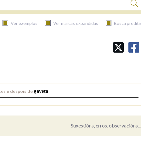
Ver exemplos
Ver marcas expandidas
Busca prediti
BUSCAR NO CONTIDO
Nas definicións
Nos exemplos
es e despois de
gaveta
Na fraseoloxía
Suxestións, erros, observacións...