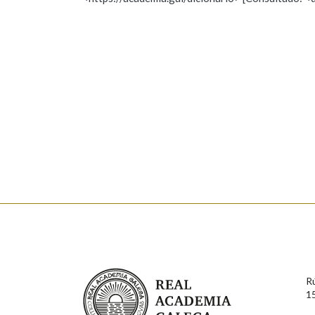
Nome
Apelido
Marcas gramaticais
Enderezo electrónico
Comentario
En cumprimento da normativa vixente en materia de P
aqueles usuarios que faciliten o seu correo electrónico
serán obxecto de tratamento automatizado de carácter 
Real Academia Galega
usuarios poderán exercer o seu dereito de acceso, rect
R
connosco.
1
Lin e acepto as condicións da política de 