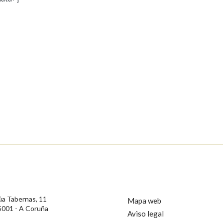
s
Pertence a
AXUDA NA BUSCA
LIMPAR
BUSCA
rotección de Datos de Carácter Persoal, a Real Academia Galega informa a
, así como calquera outra información de carácter persoal, que estes datos
confidencial e incorporados aos seus ficheiros informáticos. Así mesmo, os
ificación, oposición e cancelación dos seus datos poñéndose en contacto
úa Tabernas, 11
Mapa web
5001 - A Coruña
Aviso legal
privacidade