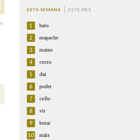
ESTA SEMANA
ESTE MES
va
1
baio
2
mapache
3
maino
4
cerzo
5
dar
6
poder
7
cello
8
vir
9
botar
10
máis