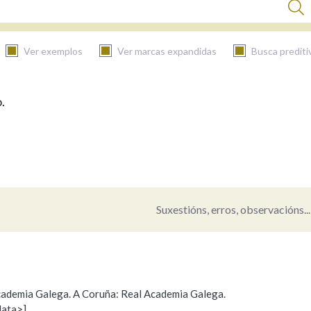
Ver exemplos
Ver marcas expandidas
Busca prediti
.
BUSCAR NO CONTIDO
Nas definicións
Nos exemplos
Suxestións, erros, observacións...
Na fraseoloxía
 Academia Galega. A Coruña: Real Academia Galega.
data>]