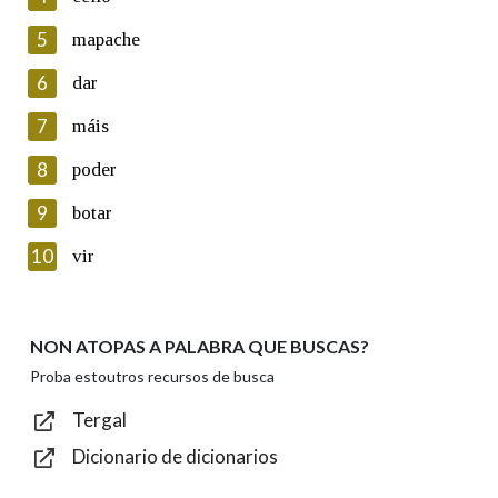
5
Lin e acepto as condicións da política de
mapache
privacidade
6
dar
Introduce o código que aparece na imaxe:
7
máis
8
poder
9
botar
Texto de verificación
10
vir
NON ATOPAS A PALABRA QUE BUSCAS?
Enviar
Proba estoutros recursos de busca
Tergal
Dicionario de dicionarios