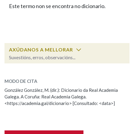
IDENTIDADE CORPORATIVA
Facebook
Twitter
Youtube
Instagram
Bluesky
Este termo non se encontra no dicionario.
BUSCAR NOS LEMAS
FIGURAS HOMENAXEADAS
MARCIAL DEL ADALID
HISTORIA
Comeza por
CASA-MUSEO EMILIA PARDO
BAZÁN
60 ANOS DLG
PRIMAVERA DAS LETRAS
Remata por
PORTAL DAS PALABRAS
AXÚDANOS A MELLORAR
Suxestións, erros, observacións...
Contén
ESCOLLE UNHA OPCIÓN:
MODO DE CITA
Observación
Falta unha voz
González González, M. (dir.): Dicionario da Real Academia
BUSCAR NO CONTIDO
Galega. A Coruña: Real Academia Galega.
Nome
<https://academia.gal/dicionario> [Consultado: <data>]
Nas definicións
Apelidos
Nos exemplos