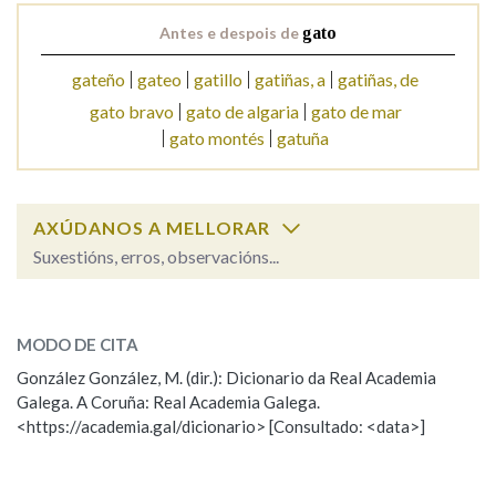
Antes e despois de
gato
gateño
gateo
gatillo
gatiñas, a
gatiñas, de
gato bravo
gato de algaria
gato de mar
gato montés
gatuña
AXÚDANOS A MELLORAR
Suxestións, erros, observacións...
gato
SOBRE A PALABRA:
MODO DE CITA
ESCOLLE UNHA OPCIÓN:
González González, M. (dir.): Dicionario da Real Academia
Galega. A Coruña: Real Academia Galega.
Observación
Hai un erro na palabra
<https://academia.gal/dicionario> [Consultado: <data>]
Propoño mellorar a definición
Actualización
Falta unha voz