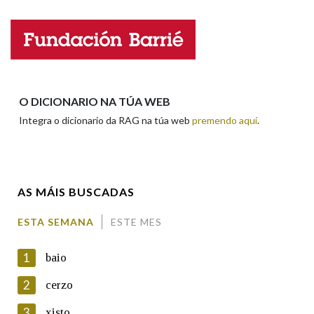
Nome
Apelidos
O DICIONARIO NA TÚA WEB
Integra o dicionario da RAG na túa web
premendo aquí
.
Enderezo electrónico
AS MÁIS BUSCADAS
Comentario
ESTA SEMANA
ESTE MES
1
baio
2
cerzo
3
xisto