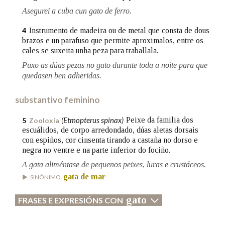
Asegurei a cuba cun gato de ferro.
Na fraseoloxía
Instrumento de madeira ou de metal que consta de dous
4
brazos e un parafuso que permite aproximalos, entre os
cales se suxeita unha peza para traballala.
Puxo as dúas pezas no gato durante toda a noite para que
OUTRAS OPCIÓNS DE BUSCA
quedasen ben adheridas.
Marcas gramaticais
substantivo feminino
(Etmopterus spinax)
Peixe da familia dos
5
Zooloxía
escuálidos, de corpo arredondado, dúas aletas dorsais
Pertence a
con espiños, cor cinsenta tirando a castaña no dorso e
negra no ventre e na parte inferior do fociño.
A gata aliméntase de pequenos peixes, luras e crustáceos.
LIMPAR
BUSCA
gata de mar
SINÓNIMO
gato
FRASES E EXPRESIÓNS CON