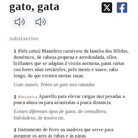
IDENTIDADE CORPORATIVA
gato
, gata
Facebook
Twitter
Youtube
Instagram
Bluesky
BUSCAR NOS LEMAS
FIGURAS HOMENAXEADAS
MARCIAL DEL ADALID
HISTORIA
Comeza por
CASA-MUSEO EMILIA PARDO
BAZÁN
60 ANOS DLG
PRIMAVERA DAS LETRAS
substantivo
Remata por
PORTAL DAS PALABRAS
(Felis catus)
Mamífero carnívoro da familia dos félidos,
1
doméstico, de cabeza pequena e arredondada, ollos
brillantes que se adaptan á visión nocturna, patas curtas
Contén
con fortes uñas retráctiles, pelo mesto e suave, rabo
longo, do que existen moitas razas.
Gato siamés. Teñen un gato moi rateador.
BUSCAR NO CONTIDO
Aparello para elevar cargas moi pesadas a
2
Mecánica
pouca altura ou para arrastralas a pouca distancia.
Nas definicións
Existen diferentes tipos de gatos, de cremalleira,
hidráulicos, de tesoira etc.
Instrumento de ferro ou madeira que serve para
3
Nos exemplos
asegurar os aros ás cubas e ás pipas.