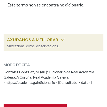
IDENTIDADE CORPORATIVA
Facebook
Twitter
Youtube
Instagram
Bluesky
Este termo non se encontra no dicionario.
BUSCAR NOS LEMAS
FIGURAS HOMENAXEADAS
MARCIAL DEL ADALID
HISTORIA
Comeza por
CASA-MUSEO EMILIA PARDO
BAZÁN
60 ANOS DLG
PRIMAVERA DAS LETRAS
Remata por
PORTAL DAS PALABRAS
AXÚDANOS A MELLORAR
Suxestións, erros, observacións...
Contén
ESCOLLE UNHA OPCIÓN:
MODO DE CITA
Observación
Falta unha voz
González González, M. (dir.): Dicionario da Real Academia
BUSCAR NO CONTIDO
Galega. A Coruña: Real Academia Galega.
Nome
<https://academia.gal/dicionario> [Consultado: <data>]
Nas definicións
Apelidos
Nos exemplos