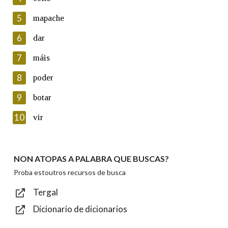
5
Lin e acepto as condicións da política de
mapache
privacidade
6
dar
Introduce o código que aparece na imaxe:
7
máis
8
poder
9
botar
Texto de verificación
10
vir
NON ATOPAS A PALABRA QUE BUSCAS?
Enviar
Proba estoutros recursos de busca
Tergal
Dicionario de dicionarios