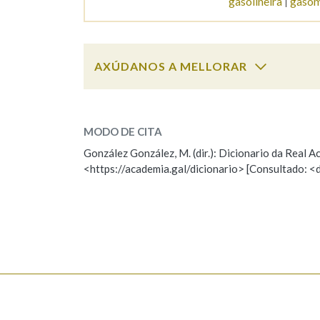
gasolineira
gasóm
Marcas gramaticais
AXÚDANOS A MELLORAR
gasolina
SOBRE A PALABRA:
MODO DE CITA
ESCOLLE UNHA OPCIÓN:
González González, M. (dir.): Dicionario da Real
<https://academia.gal/dicionario> [Consultado: <
Observación
Hai un erro na palabra
Falta unha voz
Nome
Apelido
Enderezo electrónico