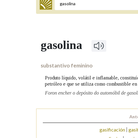
Termo a buscar
gasolina
BUSCAR NOS LEMAS
Comeza por
substantivo feminino
Produto líquido, volátil e inflamable, constit
petróleo e que se utiliza como combustible en
Remata por
Foron encher o depósito do automóbil de gasol
Contén
Ant
gasificación
gasi
OUTRAS OPCIÓNS DE BUSCA