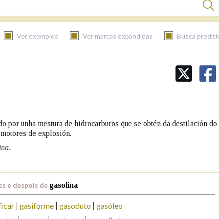
Ver exemplos
Ver marcas expandidas
Busca prediti
BUSCAR NO CONTIDO
Nas definicións
uído por unha mestura de hidrocarburos que se obtén da destilación do
 motores de explosión.
Nos exemplos
ina.
Na fraseoloxía
es e despois de
gasolina
ficar
gasiforme
gasoduto
gasóleo