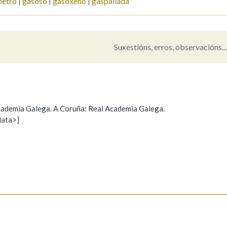
etro
gasoso
gasóxeno
gaspallada
Pertence a
Suxestións, erros, observacións...
AXUDA NA BUSCA
LIMPAR
BUSCA
 Academia Galega. A Coruña: Real Academia Galega.
data>]
Propoño mellorar a definición
Actualización
s