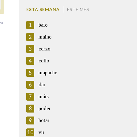
ESTA SEMANA
ESTE MES
va
1
baio
2
maino
3
cerzo
4
cello
5
mapache
6
dar
7
máis
8
poder
9
botar
10
vir