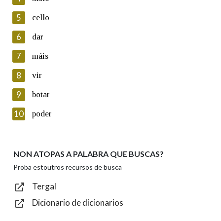
5
Lin e acepto as condicións da política de
cello
privacidade
6
dar
Introduce o código que aparece na imaxe:
7
máis
8
vir
9
botar
Texto de verificación
10
poder
NON ATOPAS A PALABRA QUE BUSCAS?
Enviar
Proba estoutros recursos de busca
Tergal
Dicionario de dicionarios