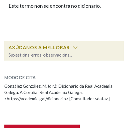
IDENTIDADE CORPORATIVA
Facebook
Twitter
Youtube
Instagram
Bluesky
Este termo non se encontra no dicionario.
BUSCAR NOS LEMAS
FIGURAS HOMENAXEADAS
MARCIAL DEL ADALID
HISTORIA
Comeza por
CASA-MUSEO EMILIA PARDO
BAZÁN
60 ANOS DLG
PRIMAVERA DAS LETRAS
Remata por
PORTAL DAS PALABRAS
AXÚDANOS A MELLORAR
Suxestións, erros, observacións...
Contén
ESCOLLE UNHA OPCIÓN:
MODO DE CITA
Observación
Falta unha voz
González González, M. (dir.): Dicionario da Real Academia
BUSCAR NO CONTIDO
Galega. A Coruña: Real Academia Galega.
Nome
<https://academia.gal/dicionario> [Consultado: <data>]
Nas definicións
Apelidos
Nos exemplos