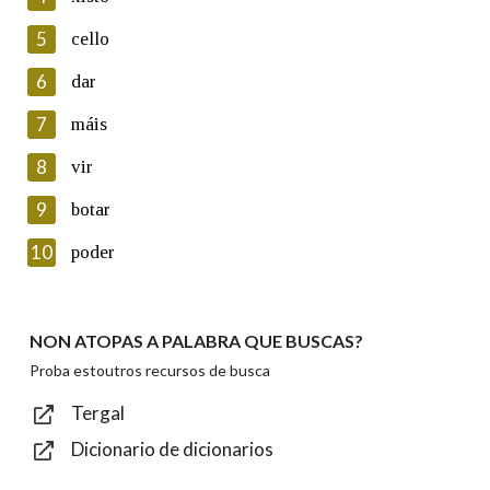
5
Lin e acepto as condicións da política de
cello
privacidade
6
dar
Introduce o código que aparece na imaxe:
7
máis
8
vir
9
botar
Texto de verificación
10
poder
NON ATOPAS A PALABRA QUE BUSCAS?
Enviar
Proba estoutros recursos de busca
Tergal
Dicionario de dicionarios