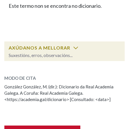
IDENTIDADE CORPORATIVA
Facebook
Twitter
Youtube
Instagram
Bluesky
Este termo non se encontra no dicionario.
BUSCAR NOS LEMAS
FIGURAS HOMENAXEADAS
MARCIAL DEL ADALID
HISTORIA
Comeza por
CASA-MUSEO EMILIA PARDO
BAZÁN
60 ANOS DLG
PRIMAVERA DAS LETRAS
Remata por
PORTAL DAS PALABRAS
AXÚDANOS A MELLORAR
Suxestións, erros, observacións...
Contén
ESCOLLE UNHA OPCIÓN:
MODO DE CITA
Observación
Falta unha voz
González González, M. (dir.): Dicionario da Real Academia
BUSCAR NO CONTIDO
Galega. A Coruña: Real Academia Galega.
Nome
<https://academia.gal/dicionario> [Consultado: <data>]
Nas definicións
Apelidos
Nos exemplos