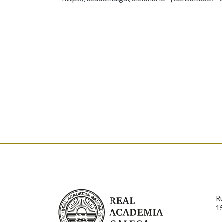
Nome
Apelido
Marcas gramaticais
Enderezo electrónico
Comentario
En cumprimento da normativa vixente en materia de P
aqueles usuarios que faciliten o seu correo electrónico
serán obxecto de tratamento automatizado de carácter 
Real Academia Galega
usuarios poderán exercer o seu dereito de acceso, rect
R
connosco.
1
Lin e acepto as condicións da política de 