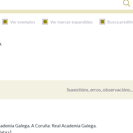
Ver exemplos
Ver marcas expandidas
Busca prediti
.
BUSCAR NO CONTIDO
Nas definicións
Nos exemplos
Suxestións, erros, observacións...
Na fraseoloxía
 Academia Galega. A Coruña: Real Academia Galega.
data>]