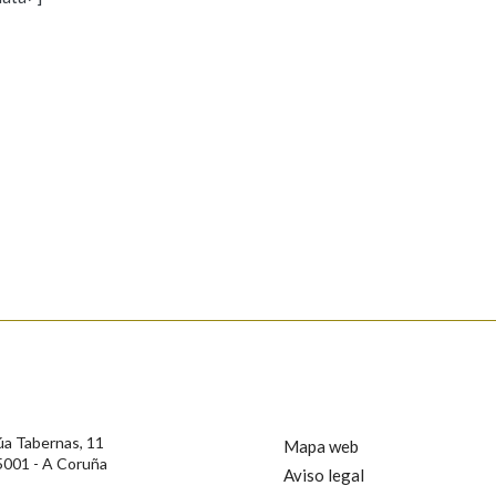
s
Pertence a
AXUDA NA BUSCA
LIMPAR
BUSCA
rotección de Datos de Carácter Persoal, a Real Academia Galega informa a
, así como calquera outra información de carácter persoal, que estes datos
confidencial e incorporados aos seus ficheiros informáticos. Así mesmo, os
ificación, oposición e cancelación dos seus datos poñéndose en contacto
úa Tabernas, 11
Mapa web
5001 - A Coruña
Aviso legal
privacidade