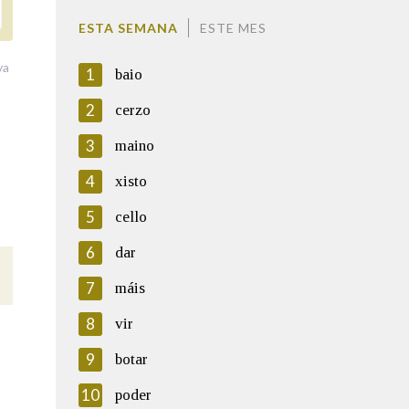
ESTA SEMANA
ESTE MES
va
1
baio
2
cerzo
3
maino
4
xisto
5
cello
6
dar
7
máis
8
vir
9
botar
10
poder