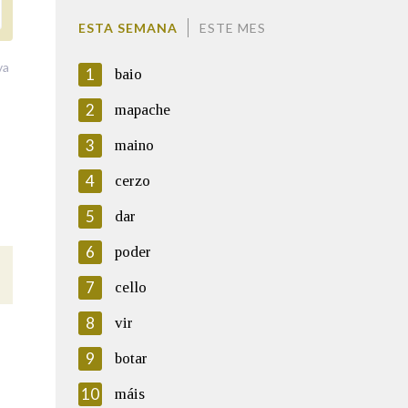
ESTA SEMANA
ESTE MES
va
1
baio
2
mapache
3
maino
4
cerzo
5
dar
6
poder
7
cello
8
vir
9
botar
10
máis