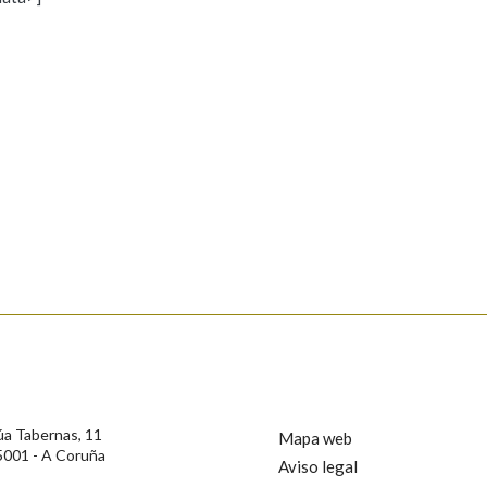
s
Pertence a
AXUDA NA BUSCA
LIMPAR
BUSCA
rotección de Datos de Carácter Persoal, a Real Academia Galega informa a
, así como calquera outra información de carácter persoal, que estes datos
confidencial e incorporados aos seus ficheiros informáticos. Así mesmo, os
ificación, oposición e cancelación dos seus datos poñéndose en contacto
úa Tabernas, 11
Mapa web
5001 - A Coruña
Aviso legal
privacidade