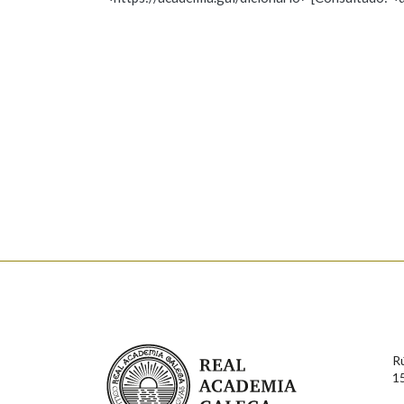
Nome
Apelido
Marcas gramaticais
Enderezo electrónico
Comentario
En cumprimento da normativa vixente en materia de P
aqueles usuarios que faciliten o seu correo electrónico
serán obxecto de tratamento automatizado de carácter 
Real Academia Galega
usuarios poderán exercer o seu dereito de acceso, rect
R
connosco.
1
Lin e acepto as condicións da política de 