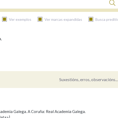
Ver exemplos
Ver marcas expandidas
Busca prediti
.
BUSCAR NO CONTIDO
Nas definicións
Nos exemplos
Suxestións, erros, observacións...
Na fraseoloxía
 Academia Galega. A Coruña: Real Academia Galega.
data>]