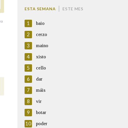
ESTA SEMANA
ESTE MES
va
1
baio
2
cerzo
3
maino
4
xisto
5
cello
6
dar
7
máis
8
vir
9
botar
10
poder