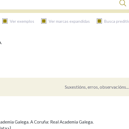
Ver exemplos
Ver marcas expandidas
Busca prediti
.
BUSCAR NO CONTIDO
Nas definicións
Nos exemplos
Suxestións, erros, observacións...
Na fraseoloxía
 Academia Galega. A Coruña: Real Academia Galega.
data>]