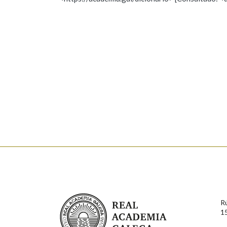
Nome
Apelido
Marcas gramaticais
Enderezo electrónico
Comentario
En cumprimento da normativa vixente en materia de P
aqueles usuarios que faciliten o seu correo electrónico
serán obxecto de tratamento automatizado de carácter 
Real Academia Galega
usuarios poderán exercer o seu dereito de acceso, rect
R
connosco.
1
Lin e acepto as condicións da política de 