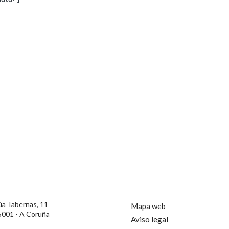
s
Pertence a
AXUDA NA BUSCA
LIMPAR
BUSCA
rotección de Datos de Carácter Persoal, a Real Academia Galega informa a
, así como calquera outra información de carácter persoal, que estes datos
confidencial e incorporados aos seus ficheiros informáticos. Así mesmo, os
ificación, oposición e cancelación dos seus datos poñéndose en contacto
úa Tabernas, 11
Mapa web
5001 - A Coruña
Aviso legal
privacidade