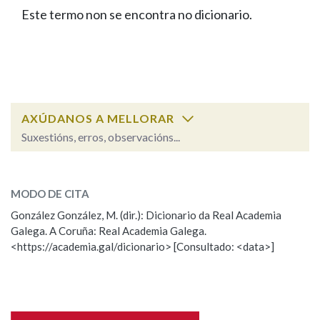
IDENTIDADE CORPORATIVA
Facebook
Twitter
Youtube
Instagram
Bluesky
Este termo non se encontra no dicionario.
BUSCAR NOS LEMAS
FIGURAS HOMENAXEADAS
MARCIAL DEL ADALID
HISTORIA
Comeza por
CASA-MUSEO EMILIA PARDO
BAZÁN
60 ANOS DLG
PRIMAVERA DAS LETRAS
Remata por
PORTAL DAS PALABRAS
AXÚDANOS A MELLORAR
Suxestións, erros, observacións...
Contén
ESCOLLE UNHA OPCIÓN:
MODO DE CITA
Observación
Falta unha voz
González González, M. (dir.): Dicionario da Real Academia
BUSCAR NO CONTIDO
Galega. A Coruña: Real Academia Galega.
Nome
<https://academia.gal/dicionario> [Consultado: <data>]
Nas definicións
Apelidos
Nos exemplos