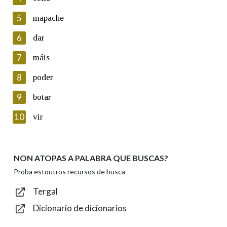
5
Lin e acepto as condicións da política de
mapache
privacidade
6
dar
Introduce o código que aparece na imaxe:
7
máis
8
poder
9
botar
Texto de verificación
10
vir
NON ATOPAS A PALABRA QUE BUSCAS?
Enviar
Proba estoutros recursos de busca
Tergal
Dicionario de dicionarios