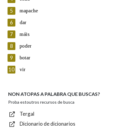
5
Lin e acepto as condicións da política de
mapache
privacidade
6
dar
Introduce o código que aparece na imaxe:
7
máis
8
poder
9
botar
Texto de verificación
10
vir
NON ATOPAS A PALABRA QUE BUSCAS?
Enviar
Proba estoutros recursos de busca
Tergal
Dicionario de dicionarios