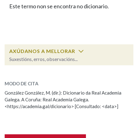
IDENTIDADE CORPORATIVA
Facebook
Twitter
Youtube
Instagram
Bluesky
Este termo non se encontra no dicionario.
BUSCAR NOS LEMAS
FIGURAS HOMENAXEADAS
MARCIAL DEL ADALID
HISTORIA
Comeza por
CASA-MUSEO EMILIA PARDO
BAZÁN
60 ANOS DLG
PRIMAVERA DAS LETRAS
Remata por
PORTAL DAS PALABRAS
AXÚDANOS A MELLORAR
Suxestións, erros, observacións...
Contén
ESCOLLE UNHA OPCIÓN:
MODO DE CITA
Observación
Falta unha voz
González González, M. (dir.): Dicionario da Real Academia
BUSCAR NO CONTIDO
Galega. A Coruña: Real Academia Galega.
Nome
<https://academia.gal/dicionario> [Consultado: <data>]
Nas definicións
Apelidos
Nos exemplos