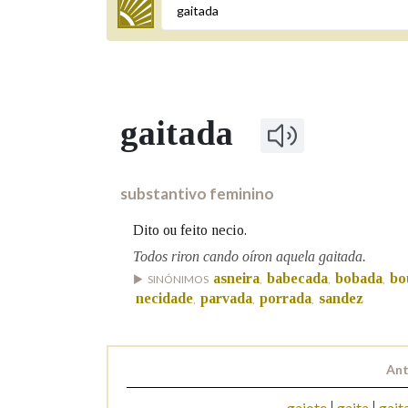
Termo a buscar
gaitada
BUSCAR NOS LEMAS
Comeza por
substantivo feminino
Dito ou feito necio.
Remata por
Todos riron cando oíron aquela gaitada.
asneira
babecada
bobada
bo
SINÓNIMOS
,
,
,
necidade
parvada
porrada
sandez
,
,
,
Contén
Ant
OUTRAS OPCIÓNS DE BUSCA
gaiote
gaita
gaita