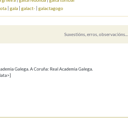
vota
gala
galact-
galactagogo
Pertence a
Suxestións, erros, observacións...
AXUDA NA BUSCA
LIMPAR
BUSCA
 Academia Galega. A Coruña: Real Academia Galega.
data>]
Propoño mellorar a definición
Actualización
s