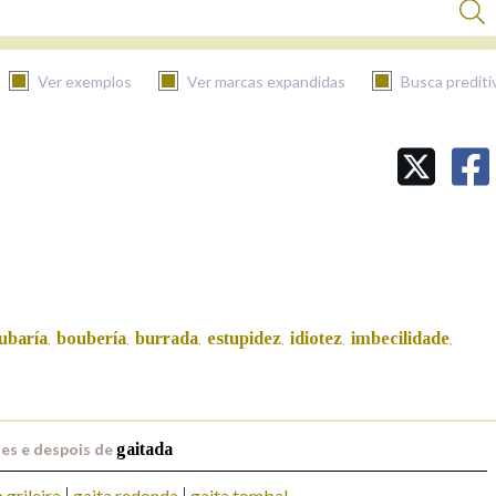
Ver exemplos
Ver marcas expandidas
Busca prediti
BUSCAR NO CONTIDO
Nas definicións
Nos exemplos
ubaría
boubería
burrada
estupidez
idiotez
imbecilidade
,
,
,
,
,
,
Na fraseoloxía
es e despois de
gaitada
 grileira
gaita redonda
gaita tombal