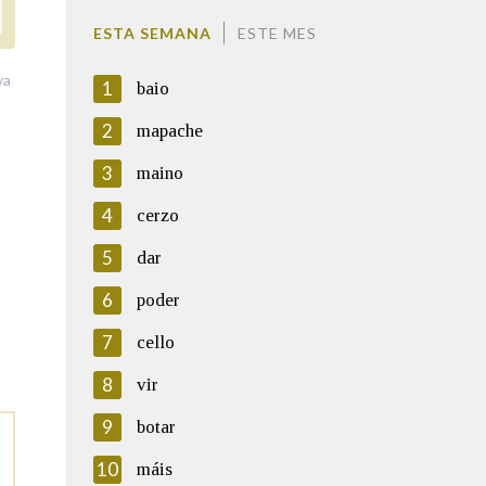
ESTA SEMANA
ESTE MES
va
1
baio
2
mapache
3
maino
4
cerzo
5
dar
6
poder
7
cello
8
vir
9
botar
10
máis