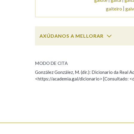
gaiteiro
gai
Marcas gramaticais
AXÚDANOS A MELLORAR
gaitada
SOBRE A PALABRA:
MODO DE CITA
ESCOLLE UNHA OPCIÓN:
González González, M. (dir.): Dicionario da Real
<https://academia.gal/dicionario> [Consultado: <
Observación
Hai un erro na palabra
Falta unha voz
Nome
Apelido
Enderezo electrónico