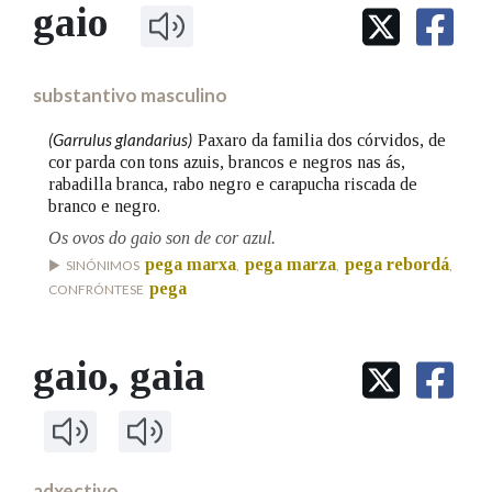
IDENTIDADE CORPORATIVA
gaio
Facebook
Twitter
Youtube
Instagram
Bluesky
BUSCAR NOS LEMAS
FIGURAS HOMENAXEADAS
MARCIAL DEL ADALID
HISTORIA
Comeza por
CASA-MUSEO EMILIA PARDO
substantivo masculino
BAZÁN
60 ANOS DLG
PRIMAVERA DAS LETRAS
(Garrulus glandarius)
Paxaro da familia dos córvidos, de
Remata por
cor parda con tons azuis, brancos e negros nas ás,
PORTAL DAS PALABRAS
rabadilla branca, rabo negro e carapucha riscada de
branco e negro.
Os ovos do gaio son de cor azul.
Contén
pega marxa
pega marza
pega rebordá
SINÓNIMOS
,
,
,
pega
CONFRÓNTESE
BUSCAR NO CONTIDO
gaio
, gaia
Nas definicións
Nos exemplos
adxectivo