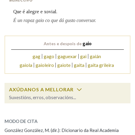
Que é alegre e xovial.
Na fraseoloxía
É un rapaz gaio co que dá gusto conversar.
Antes e despois de
gaio
OUTRAS OPCIÓNS DE BUSCA
gag
gago
gaguexar
gai
gaián
Marcas gramaticais
gaiola
gaioleiro
gaiote
gaita
gaita grileira
Pertence a
AXÚDANOS A MELLORAR
Suxestións, erros, observacións...
LIMPAR
BUSCA
Cal é a palabra?
gaio
(paxaro)
MODO DE CITA
González González, M. (dir.): Dicionario da Real Academia
gaio, gaia
(alegre)