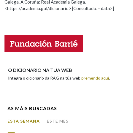
Galega. A Coruña: Real Academia Galega.
<https://academia.gal/dicionario> [Consultado: <data>]
ESCOLLE UNHA OPCIÓN:
Observación
Hai un erro na palabra
Propoño mellorar a definición
Actualización
Falta unha voz
Nome
O DICIONARIO NA TÚA WEB
Integra o dicionario da RAG na túa web
premendo aquí
.
Apelidos
AS MÁIS BUSCADAS
Enderezo electrónico
ESTA SEMANA
ESTE MES