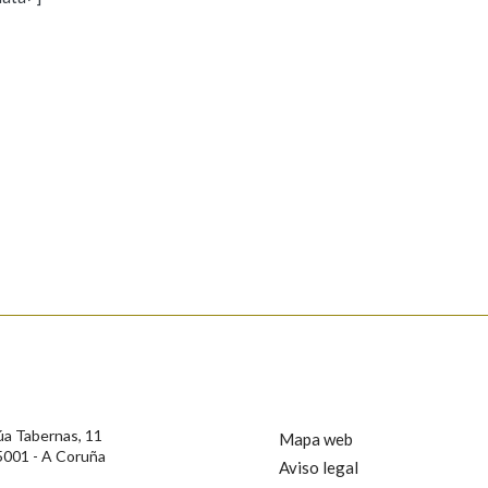
s
Pertence a
AXUDA NA BUSCA
LIMPAR
BUSCA
rotección de Datos de Carácter Persoal, a Real Academia Galega informa a
, así como calquera outra información de carácter persoal, que estes datos
confidencial e incorporados aos seus ficheiros informáticos. Así mesmo, os
ificación, oposición e cancelación dos seus datos poñéndose en contacto
úa Tabernas, 11
Mapa web
5001 - A Coruña
Aviso legal
privacidade