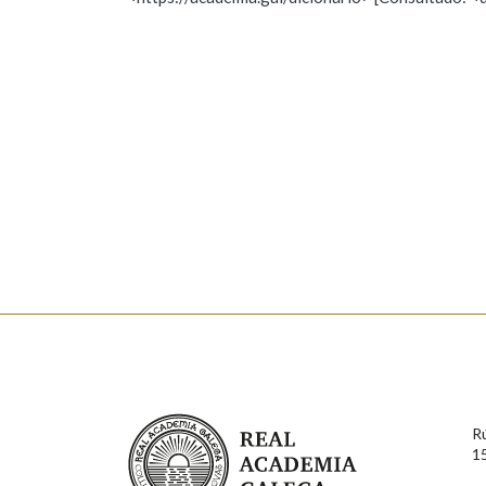
Nome
Apelido
Marcas gramaticais
Enderezo electrónico
Comentario
En cumprimento da normativa vixente en materia de P
aqueles usuarios que faciliten o seu correo electrónico
serán obxecto de tratamento automatizado de carácter 
Real Academia Galega
usuarios poderán exercer o seu dereito de acceso, rect
R
connosco.
1
Lin e acepto as condicións da política de 