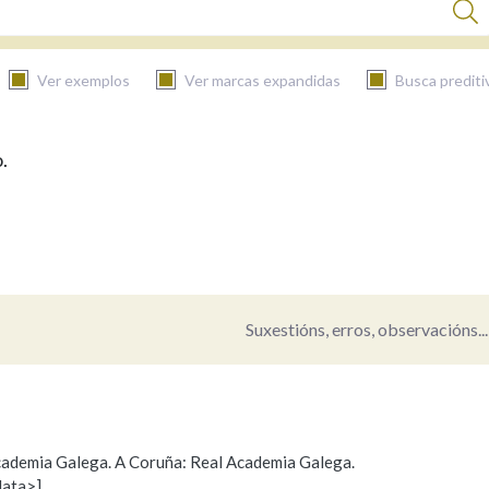
Ver exemplos
Ver marcas expandidas
Busca prediti
.
BUSCAR NO CONTIDO
Nas definicións
Nos exemplos
Suxestións, erros, observacións...
Na fraseoloxía
 Academia Galega. A Coruña: Real Academia Galega.
data>]