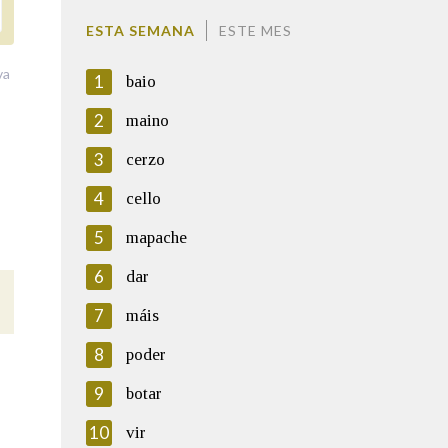
ESTA SEMANA
ESTE MES
va
1
baio
2
maino
3
cerzo
4
cello
5
mapache
6
dar
7
máis
8
poder
9
botar
10
vir