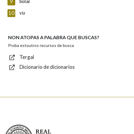
9
botar
Introduce o código que aparece na imaxe:
10
vir
NON ATOPAS A PALABRA QUE BUSCAS?
Texto de verificación
Proba estoutros recursos de busca
Tergal
Dicionario de dicionarios
Enviar
Real Academia Galega