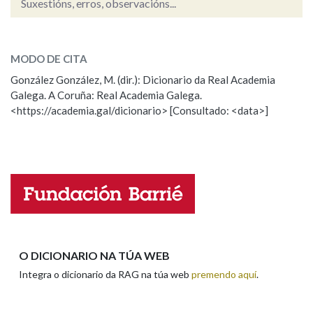
Suxestións, erros, observacións...
gacear
SOBRE A PALABRA:
Na fraseoloxía
MODO DE CITA
ESCOLLE UNHA OPCIÓN:
González González, M. (dir.): Dicionario da Real Academia
Galega. A Coruña: Real Academia Galega.
Observación
Hai un erro na palabra
OUTRAS OPCIÓNS DE BUSCA
<https://academia.gal/dicionario> [Consultado: <data>]
Propoño mellorar a definición
Actualización
Marcas gramaticais
Falta unha voz
Pertence a
Nome
LIMPAR
BUSCA
Apelidos
O DICIONARIO NA TÚA WEB
Integra o dicionario da RAG na túa web
premendo aquí
.
Enderezo electrónico