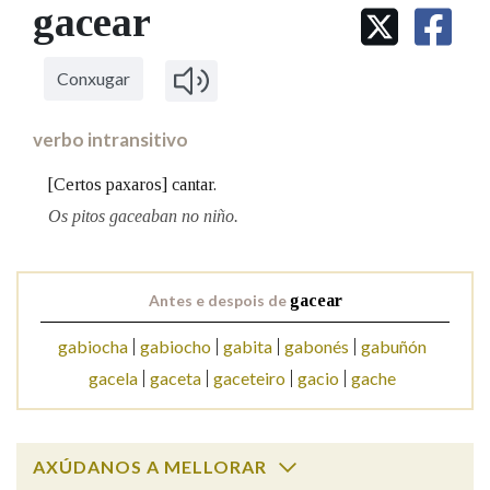
IDENTIDADE CORPORATIVA
gacear
Facebook
Twitter
Youtube
Instagram
Bluesky
BUSCAR NOS LEMAS
FIGURAS HOMENAXEADAS
MARCIAL DEL ADALID
HISTORIA
Comeza por
CASA-MUSEO EMILIA PARDO
Conxugar
BAZÁN
60 ANOS DLG
PRIMAVERA DAS LETRAS
verbo intransitivo
Remata por
PORTAL DAS PALABRAS
[Certos paxaros] cantar.
Os pitos gaceaban no niño.
Contén
Antes e despois de
gacear
BUSCAR NO CONTIDO
gabiocha
gabiocho
gabita
gabonés
gabuñón
gacela
gaceta
gaceteiro
gacio
gache
Nas definicións
AXÚDANOS A MELLORAR
Nos exemplos