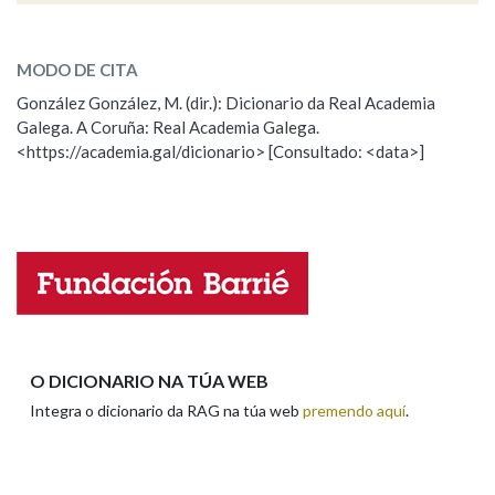
ESCOLLE UNHA OPCIÓN:
MODO DE CITA
Observación
Falta unha voz
González González, M. (dir.): Dicionario da Real Academia
Galega. A Coruña: Real Academia Galega.
Nome
<https://academia.gal/dicionario> [Consultado: <data>]
Apelidos
Enderezo electrónico
O DICIONARIO NA TÚA WEB
Integra o dicionario da RAG na túa web
premendo aquí
.
Comentario