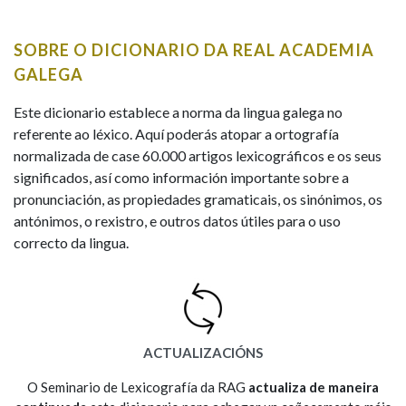
IDENTIDADE CORPORATIVA
Facebook
Twitter
Youtube
Instagram
Bluesky
BUSCAR NOS LEMAS
FIGURAS HOMENAXEADAS
MARCIAL DEL ADALID
SOBRE O DICIONARIO DA REAL ACADEMIA
HISTORIA
Comeza por
CASA-MUSEO EMILIA PARDO
GALEGA
BAZÁN
60 ANOS DLG
PRIMAVERA DAS LETRAS
Este dicionario establece a norma da lingua galega no
Remata por
referente ao léxico. Aquí poderás atopar a ortografía
PORTAL DAS PALABRAS
normalizada de case 60.000 artigos lexicográficos e os seus
significados, así como información importante sobre a
pronunciación, as propiedades gramaticais, os sinónimos, os
Contén
antónimos, o rexistro, e outros datos útiles para o uso
correcto da lingua.
BUSCAR NO CONTIDO
Nas definicións
ACTUALIZACIÓNS
Nos exemplos
O Seminario de Lexicografía da RAG
actualiza de maneira