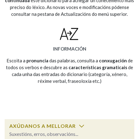
continuada
este dicionario para achegar un coñecemento máis
preciso do léxico. As novas voces e modificacións pódense
consultar na pestana de Actualizacións do menú superior.
Na fraseoloxía
OUTRAS OPCIÓNS DE BUSCA
INFORMACIÓN
Marcas gramaticais
Escoita a
pronuncia
das palabras, consulta a
conxugación
de
todos os verbos e descubre as
características gramaticais
de
cada unha das entradas do dicionario (categoría, xénero,
réxime verbal, fraseoloxía etc.)
Pertence a
LIMPAR
BUSCA
AXÚDANOS A MELLORAR
Suxestións, erros, observacións...