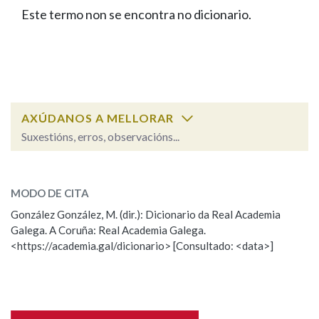
IDENTIDADE CORPORATIVA
Facebook
Twitter
Youtube
Instagram
Bluesky
Este termo non se encontra no dicionario.
BUSCAR NOS LEMAS
FIGURAS HOMENAXEADAS
MARCIAL DEL ADALID
HISTORIA
Comeza por
CASA-MUSEO EMILIA PARDO
BAZÁN
60 ANOS DLG
PRIMAVERA DAS LETRAS
Remata por
PORTAL DAS PALABRAS
AXÚDANOS A MELLORAR
Suxestións, erros, observacións...
Contén
ESCOLLE UNHA OPCIÓN:
MODO DE CITA
Observación
Falta unha voz
González González, M. (dir.): Dicionario da Real Academia
BUSCAR NO CONTIDO
Galega. A Coruña: Real Academia Galega.
Nome
<https://academia.gal/dicionario> [Consultado: <data>]
Nas definicións
Apelidos
Nos exemplos