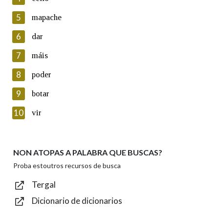
5
Lin e acepto as condicións da política de
mapache
privacidade
6
dar
Introduce o código que aparece na imaxe:
7
máis
8
poder
9
botar
Texto de verificación
10
vir
NON ATOPAS A PALABRA QUE BUSCAS?
Enviar
Proba estoutros recursos de busca
Tergal
Dicionario de dicionarios