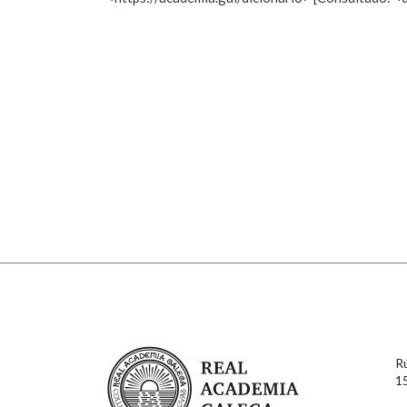
Nome
Apelido
Marcas gramaticais
Enderezo electrónico
Comentario
En cumprimento da normativa vixente en materia de P
aqueles usuarios que faciliten o seu correo electrónico
serán obxecto de tratamento automatizado de carácter 
Real Academia Galega
usuarios poderán exercer o seu dereito de acceso, rect
R
connosco.
1
Lin e acepto as condicións da política de 