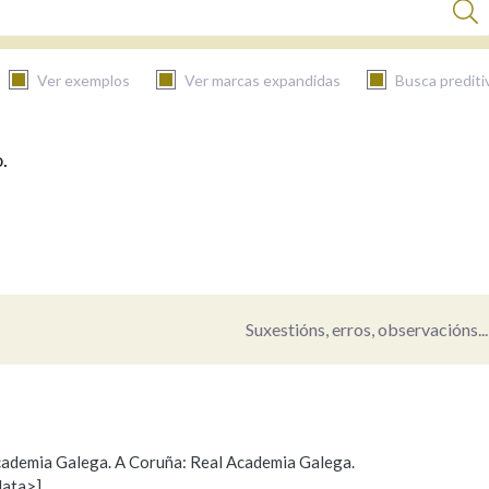
Ver exemplos
Ver marcas expandidas
Busca prediti
.
BUSCAR NO CONTIDO
Nas definicións
Nos exemplos
Suxestións, erros, observacións...
Na fraseoloxía
 Academia Galega. A Coruña: Real Academia Galega.
data>]