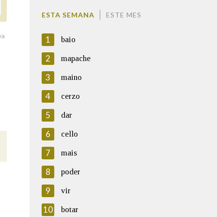
ESTA SEMANA
ESTE MES
va
1
baio
2
mapache
3
maino
4
cerzo
5
dar
6
cello
7
mais
8
poder
9
vir
10
botar