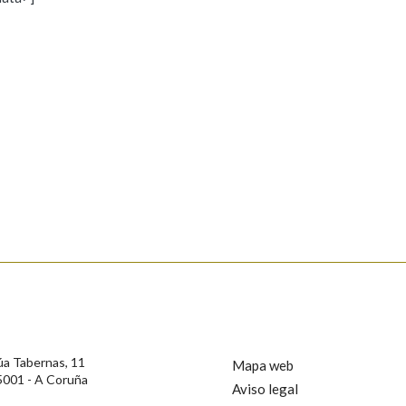
s
Pertence a
AXUDA NA BUSCA
LIMPAR
BUSCA
rotección de Datos de Carácter Persoal, a Real Academia Galega informa a
, así como calquera outra información de carácter persoal, que estes datos
confidencial e incorporados aos seus ficheiros informáticos. Así mesmo, os
ificación, oposición e cancelación dos seus datos poñéndose en contacto
úa Tabernas, 11
Mapa web
5001 - A Coruña
Aviso legal
privacidade