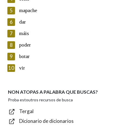
5
Lin e acepto as condicións da política de
mapache
privacidade
6
dar
Introduce o código que aparece na imaxe:
7
máis
8
poder
9
botar
Texto de verificación
10
vir
NON ATOPAS A PALABRA QUE BUSCAS?
Enviar
Proba estoutros recursos de busca
Tergal
Dicionario de dicionarios