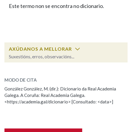
IDENTIDADE CORPORATIVA
Facebook
Twitter
Youtube
Instagram
Bluesky
Este termo non se encontra no dicionario.
BUSCAR NOS LEMAS
FIGURAS HOMENAXEADAS
MARCIAL DEL ADALID
HISTORIA
Comeza por
CASA-MUSEO EMILIA PARDO
BAZÁN
60 ANOS DLG
PRIMAVERA DAS LETRAS
Remata por
PORTAL DAS PALABRAS
AXÚDANOS A MELLORAR
Suxestións, erros, observacións...
Contén
ESCOLLE UNHA OPCIÓN:
MODO DE CITA
Observación
Falta unha voz
González González, M. (dir.): Dicionario da Real Academia
BUSCAR NO CONTIDO
Galega. A Coruña: Real Academia Galega.
Nome
<https://academia.gal/dicionario> [Consultado: <data>]
Nas definicións
Apelidos
Nos exemplos