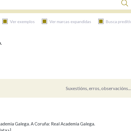
Ver exemplos
Ver marcas expandidas
Busca prediti
.
BUSCAR NO CONTIDO
Nas definicións
Nos exemplos
Suxestións, erros, observacións...
Na fraseoloxía
 Academia Galega. A Coruña: Real Academia Galega.
data>]