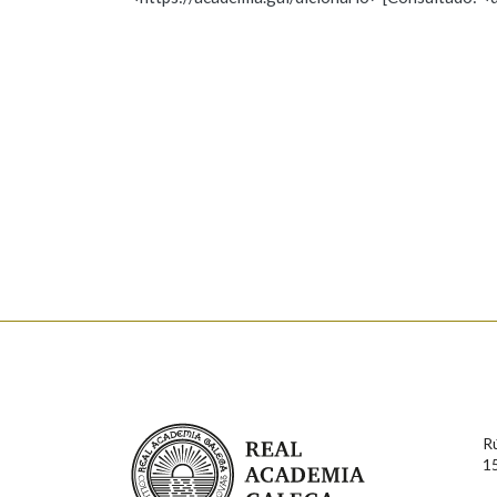
Nome
Apelido
Marcas gramaticais
Enderezo electrónico
Comentario
En cumprimento da normativa vixente en materia de P
aqueles usuarios que faciliten o seu correo electrónico
serán obxecto de tratamento automatizado de carácter 
Real Academia Galega
usuarios poderán exercer o seu dereito de acceso, rect
R
connosco.
1
Lin e acepto as condicións da política de 