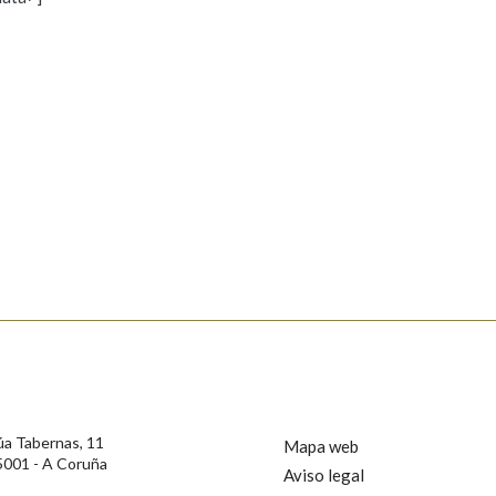
s
Pertence a
AXUDA NA BUSCA
LIMPAR
BUSCA
rotección de Datos de Carácter Persoal, a Real Academia Galega informa a
, así como calquera outra información de carácter persoal, que estes datos
confidencial e incorporados aos seus ficheiros informáticos. Así mesmo, os
ificación, oposición e cancelación dos seus datos poñéndose en contacto
úa Tabernas, 11
Mapa web
5001 - A Coruña
Aviso legal
privacidade