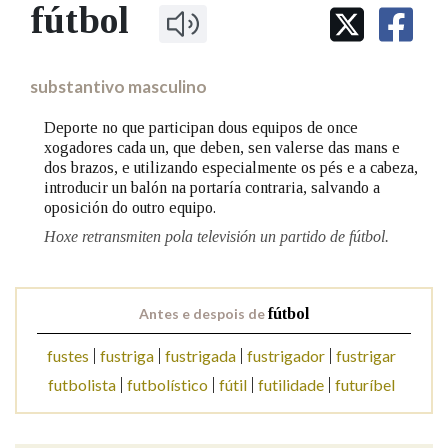
IDENTIDADE CORPORATIVA
fútbol
Facebook
Twitter
Youtube
Instagram
Bluesky
BUSCAR NOS LEMAS
FIGURAS HOMENAXEADAS
MARCIAL DEL ADALID
HISTORIA
Comeza por
CASA-MUSEO EMILIA PARDO
substantivo masculino
BAZÁN
60 ANOS DLG
PRIMAVERA DAS LETRAS
Deporte no que participan dous equipos de once
Remata por
xogadores cada un, que deben, sen valerse das mans e
PORTAL DAS PALABRAS
dos brazos, e utilizando especialmente os pés e a cabeza,
introducir un balón na portaría contraria, salvando a
oposición do outro equipo.
Contén
Hoxe retransmiten pola televisión un partido de fútbol.
BUSCAR NO CONTIDO
Antes e despois de
fútbol
Nas definicións
fustes
fustriga
fustrigada
fustrigador
fustrigar
futbolista
futbolístico
fútil
futilidade
futuríbel
Nos exemplos