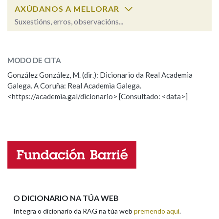
AXÚDANOS A MELLORAR
Suxestións, erros, observacións...
Na fraseoloxía
fútbol
SOBRE A PALABRA:
MODO DE CITA
ESCOLLE UNHA OPCIÓN:
OUTRAS OPCIÓNS DE BUSCA
González González, M. (dir.): Dicionario da Real Academia
Galega. A Coruña: Real Academia Galega.
Observación
Hai un erro na palabra
Marcas gramaticais
<https://academia.gal/dicionario> [Consultado: <data>]
Propoño mellorar a definición
Actualización
Falta unha voz
Pertence a
Nome
LIMPAR
BUSCA
Apelidos
O DICIONARIO NA TÚA WEB
Integra o dicionario da RAG na túa web
premendo aquí
.