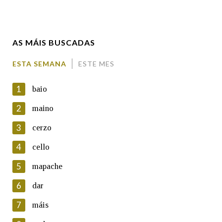
Enderezo electrónico
AS MÁIS BUSCADAS
Comentario
ESTA SEMANA
ESTE MES
1
baio
2
maino
3
cerzo
En cumprimento da normativa vixente en materia de
Protección de Datos de Carácter Persoal, a Real Academia
4
cello
Galega informa a aqueles usuarios que faciliten o seu correo
electrónico, así como calquera outra información de carácter
5
mapache
persoal, que estes datos serán obxecto de tratamento
automatizado de carácter confidencial e incorporados aos seus
6
dar
ficheiros informáticos. Así mesmo, os usuarios poderán exercer o
seu dereito de acceso, rectificación, oposición e cancelación dos
7
máis
seus datos poñéndose en contacto connosco.