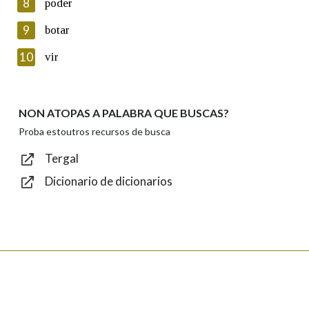
8
poder
Lin e acepto as condicións da política de
privacidade
9
botar
Introduce o código que aparece na imaxe:
10
vir
NON ATOPAS A PALABRA QUE BUSCAS?
Texto de verificación
Proba estoutros recursos de busca
Tergal
Dicionario de dicionarios
Enviar