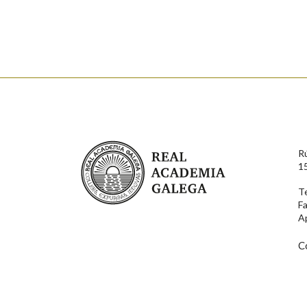
Enderezo electrónico
Comentario
Real Academia Galega
R
1
T
F
En cumprimento da normativa vixente en materia de P
A
aqueles usuarios que faciliten o seu correo electrónico
serán obxecto de tratamento automatizado de carácter 
usuarios poderán exercer o seu dereito de acceso, rect
C
connosco.
Lin e acepto as condicións da política de 