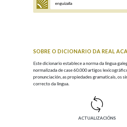
Termo a buscar
BUSCAR NOS LEMAS
SOBRE O DICIONARIO DA REAL AC
Comeza por
Este dicionario establece a norma da lingua gale
normalizada de case 60.000 artigos lexicográfico
pronunciación, as propiedades gramaticais, os sin
Remata por
correcto da lingua.
Contén
ACTUALIZACIÓNS
OUTRAS OPCIÓNS DE BUSCA