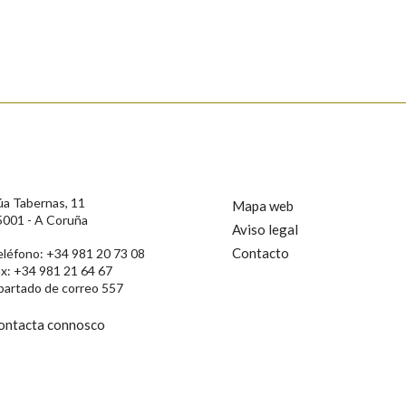
úa Tabernas, 11
Mapa web
5001 - A Coruña
Aviso legal
Contacto
eléfono: +34 981 20 73 08
ax: +34 981 21 64 67
rotección de Datos de Carácter Persoal, a Real Academia Galega informa a
partado de correo 557
, así como calquera outra información de carácter persoal, que estes datos
confidencial e incorporados aos seus ficheiros informáticos. Así mesmo, os
ificación, oposición e cancelación dos seus datos poñéndose en contacto
ontacta connosco
privacidade