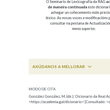
O Seminario de Lexicografía da RAG
ac
de maneira continuada
este dicionar
Marcas gramaticais
achegar un coñecemento máis preci
léxico. As novas voces e modificacións
consultar na pestana de Actualizació
menú superior.
AXÚDANOS A MELLORAR
ESCOLLE UNHA OPCIÓN:
MODO DE CITA
Observación
Falta unha voz
González González, M. (dir.): Dicionario da Real
<https://academia.gal/dicionario> [Consultado: <
Nome
Apelido