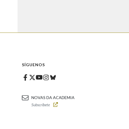
SÍGUENOS
Facebook
Twitter
Instagram
Bluesky
Youtube
NOVAS DA ACADEMIA
Subscríbete