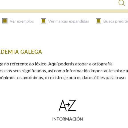
Ver exemplos
Ver marcas expandidas
Busca prediti
BUSCAR NO CONTIDO
ADEMIA GALEGA
Nas definicións
ga no referente ao léxico. Aquí poderás atopar a ortografía
s e os seus significados, así como información importante sobre a
ónimos, os antónimos, o rexistro, e outros datos útiles para o uso
Nos exemplos
Na fraseoloxía
INFORMACIÓN