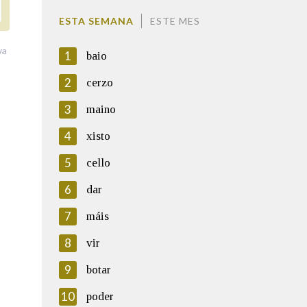
ESTA SEMANA
ESTE MES
va
1
baio
2
cerzo
3
maino
4
xisto
5
cello
6
dar
7
máis
8
vir
9
botar
10
poder