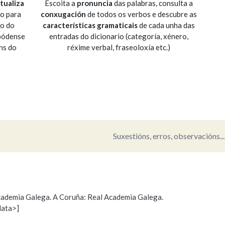
tualiza
Escoita a
pronuncia
das palabras, consulta a
io para
conxugación
de todos os verbos e descubre as
Pertence a
so do
características gramaticais
de cada unha das
 pódense
entradas do dicionario (categoría, xénero,
ns do
réxime verbal, fraseoloxía etc.)
AXUDA NA BUSCA
LIMPAR
BUSCA
Suxestións, erros, observacións...
 Academia Galega. A Coruña: Real Academia Galega.
data>]
s