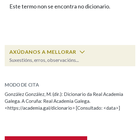
IDENTIDADE CORPORATIVA
Facebook
Twitter
Youtube
Instagram
Bluesky
Este termo non se encontra no dicionario.
BUSCAR NOS LEMAS
FIGURAS HOMENAXEADAS
MARCIAL DEL ADALID
HISTORIA
Comeza por
CASA-MUSEO EMILIA PARDO
BAZÁN
60 ANOS DLG
PRIMAVERA DAS LETRAS
Remata por
PORTAL DAS PALABRAS
AXÚDANOS A MELLORAR
Suxestións, erros, observacións...
Contén
ESCOLLE UNHA OPCIÓN:
MODO DE CITA
Observación
Falta unha voz
González González, M. (dir.): Dicionario da Real Academia
BUSCAR NO CONTIDO
Galega. A Coruña: Real Academia Galega.
Nome
<https://academia.gal/dicionario> [Consultado: <data>]
Nas definicións
Apelidos
Nos exemplos