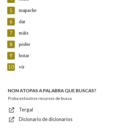
5
Lin e acepto as condicións da política de
mapache
privacidade
6
dar
Introduce o código que aparece na imaxe:
7
máis
8
poder
9
botar
Texto de verificación
10
vir
NON ATOPAS A PALABRA QUE BUSCAS?
Enviar
Proba estoutros recursos de busca
Tergal
Dicionario de dicionarios