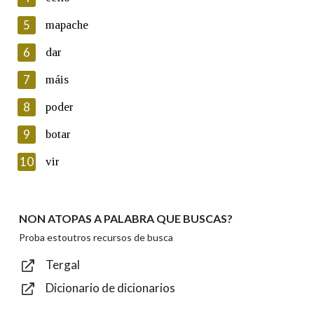
5
Lin e acepto as condicións da política de
mapache
privacidade
6
dar
Introduce o código que aparece na imaxe:
7
máis
8
poder
9
botar
Texto de verificación
10
vir
NON ATOPAS A PALABRA QUE BUSCAS?
Enviar
Proba estoutros recursos de busca
Tergal
Dicionario de dicionarios