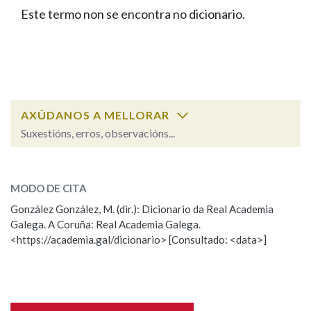
IDENTIDADE CORPORATIVA
Facebook
Twitter
Youtube
Instagram
Bluesky
Este termo non se encontra no dicionario.
BUSCAR NOS LEMAS
FIGURAS HOMENAXEADAS
MARCIAL DEL ADALID
HISTORIA
Comeza por
CASA-MUSEO EMILIA PARDO
BAZÁN
60 ANOS DLG
PRIMAVERA DAS LETRAS
Remata por
PORTAL DAS PALABRAS
AXÚDANOS A MELLORAR
Suxestións, erros, observacións...
Contén
ESCOLLE UNHA OPCIÓN:
MODO DE CITA
Observación
Falta unha voz
González González, M. (dir.): Dicionario da Real Academia
BUSCAR NO CONTIDO
Galega. A Coruña: Real Academia Galega.
Nome
<https://academia.gal/dicionario> [Consultado: <data>]
Nas definicións
Apelidos
Nos exemplos