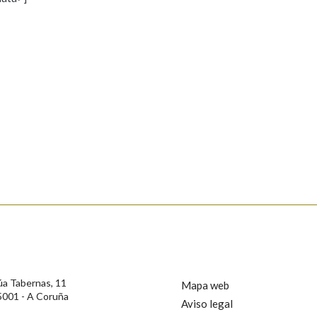
s
Pertence a
AXUDA NA BUSCA
LIMPAR
BUSCA
rotección de Datos de Carácter Persoal, a Real Academia Galega informa a
, así como calquera outra información de carácter persoal, que estes datos
confidencial e incorporados aos seus ficheiros informáticos. Así mesmo, os
ificación, oposición e cancelación dos seus datos poñéndose en contacto
úa Tabernas, 11
Mapa web
5001 - A Coruña
Aviso legal
privacidade