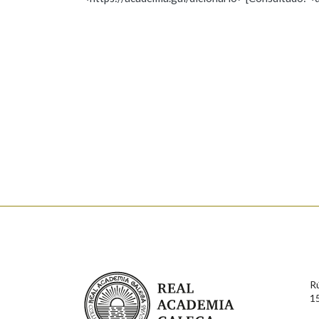
Nome
Apelido
Marcas gramaticais
Enderezo electrónico
Comentario
En cumprimento da normativa vixente en materia de P
aqueles usuarios que faciliten o seu correo electrónico
serán obxecto de tratamento automatizado de carácter 
Real Academia Galega
usuarios poderán exercer o seu dereito de acceso, rect
R
connosco.
1
Lin e acepto as condicións da política de 