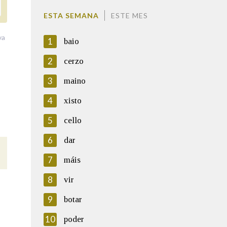
ESTA SEMANA
ESTE MES
va
1
baio
2
cerzo
3
maino
4
xisto
5
cello
6
dar
7
máis
8
vir
9
botar
10
poder