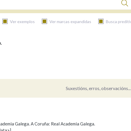
Ver exemplos
Ver marcas expandidas
Busca prediti
.
BUSCAR NO CONTIDO
Nas definicións
Nos exemplos
Suxestións, erros, observacións...
Na fraseoloxía
 Academia Galega. A Coruña: Real Academia Galega.
data>]