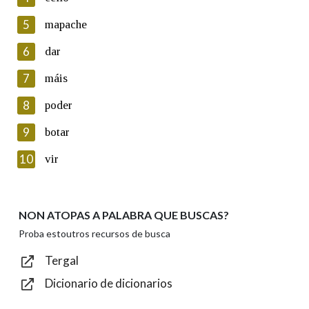
5
Lin e acepto as condicións da política de
mapache
privacidade
6
dar
Introduce o código que aparece na imaxe:
7
máis
8
poder
9
botar
Texto de verificación
10
vir
NON ATOPAS A PALABRA QUE BUSCAS?
Enviar
Proba estoutros recursos de busca
Tergal
Dicionario de dicionarios