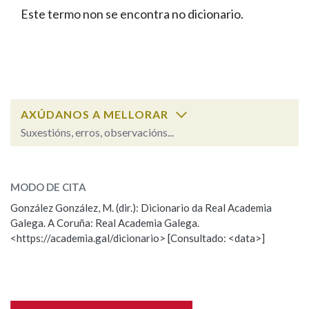
IDENTIDADE CORPORATIVA
Facebook
Twitter
Youtube
Instagram
Bluesky
Este termo non se encontra no dicionario.
BUSCAR NOS LEMAS
FIGURAS HOMENAXEADAS
MARCIAL DEL ADALID
HISTORIA
Comeza por
CASA-MUSEO EMILIA PARDO
BAZÁN
60 ANOS DLG
PRIMAVERA DAS LETRAS
Remata por
PORTAL DAS PALABRAS
AXÚDANOS A MELLORAR
Suxestións, erros, observacións...
Contén
ESCOLLE UNHA OPCIÓN:
MODO DE CITA
Observación
Falta unha voz
González González, M. (dir.): Dicionario da Real Academia
BUSCAR NO CONTIDO
Galega. A Coruña: Real Academia Galega.
Nome
<https://academia.gal/dicionario> [Consultado: <data>]
Nas definicións
Apelidos
Nos exemplos