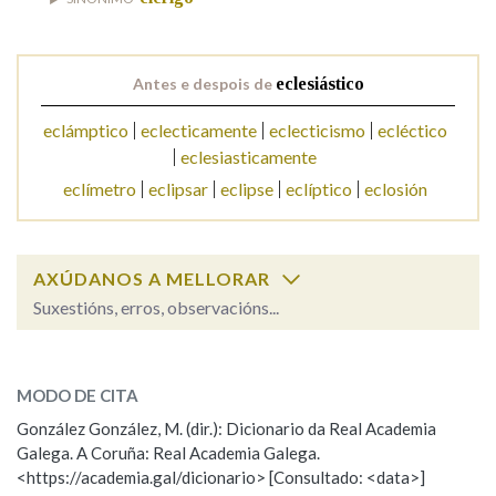
Na fraseoloxía
Antes e despois de
eclesiástico
eclámptico
eclecticamente
eclecticismo
ecléctico
eclesiasticamente
OUTRAS OPCIÓNS DE BUSCA
eclímetro
eclipsar
eclipse
eclíptico
eclosión
Marcas gramaticais
AXÚDANOS A MELLORAR
Pertence a
Suxestións, erros, observacións...
eclesiástico
SOBRE A PALABRA:
LIMPAR
BUSCA
MODO DE CITA
ESCOLLE UNHA OPCIÓN:
González González, M. (dir.): Dicionario da Real Academia
Galega. A Coruña: Real Academia Galega.
Observación
Hai un erro na palabra
<https://academia.gal/dicionario> [Consultado: <data>]
Propoño mellorar a definición
Actualización