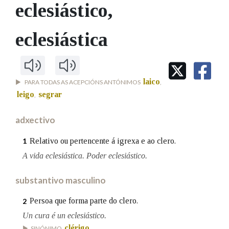
IDENTIDADE CORPORATIVA
eclesiástico
,
Facebook
Twitter
Youtube
Instagram
Bluesky
BUSCAR NOS LEMAS
FIGURAS HOMENAXEADAS
MARCIAL DEL ADALID
HISTORIA
Comeza por
eclesiástica
CASA-MUSEO EMILIA PARDO
BAZÁN
60 ANOS DLG
PRIMAVERA DAS LETRAS
Remata por
PORTAL DAS PALABRAS
laico
PARA TODAS AS ACEPCIÓNS ANTÓNIMOS
,
leigo
segrar
,
Contén
adxectivo
Relativo ou pertencente á igrexa e ao clero.
1
A vida eclesiástica. Poder eclesiástico.
BUSCAR NO CONTIDO
Nas definicións
substantivo masculino
Persoa que forma parte do clero.
2
Un cura é un eclesiástico.
Nos exemplos
clérigo
SINÓNIMO