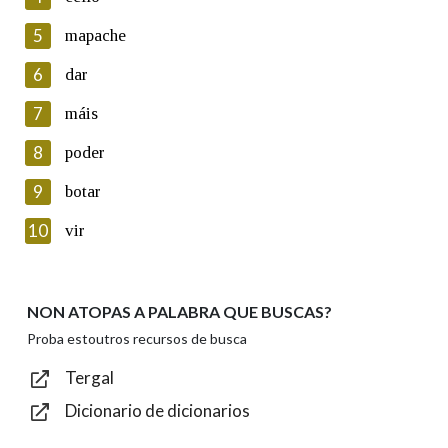
5
Lin e acepto as condicións da política de
mapache
privacidade
6
dar
Introduce o código que aparece na imaxe:
7
máis
8
poder
9
botar
Texto de verificación
10
vir
NON ATOPAS A PALABRA QUE BUSCAS?
Enviar
Proba estoutros recursos de busca
Tergal
Dicionario de dicionarios