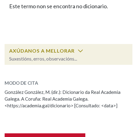
IDENTIDADE CORPORATIVA
Facebook
Twitter
Youtube
Instagram
Bluesky
Este termo non se encontra no dicionario.
BUSCAR NOS LEMAS
FIGURAS HOMENAXEADAS
MARCIAL DEL ADALID
HISTORIA
Comeza por
CASA-MUSEO EMILIA PARDO
BAZÁN
60 ANOS DLG
PRIMAVERA DAS LETRAS
Remata por
PORTAL DAS PALABRAS
AXÚDANOS A MELLORAR
Suxestións, erros, observacións...
Contén
ESCOLLE UNHA OPCIÓN:
MODO DE CITA
Observación
Falta unha voz
González González, M. (dir.): Dicionario da Real Academia
BUSCAR NO CONTIDO
Galega. A Coruña: Real Academia Galega.
Nome
<https://academia.gal/dicionario> [Consultado: <data>]
Nas definicións
Apelidos
Nos exemplos