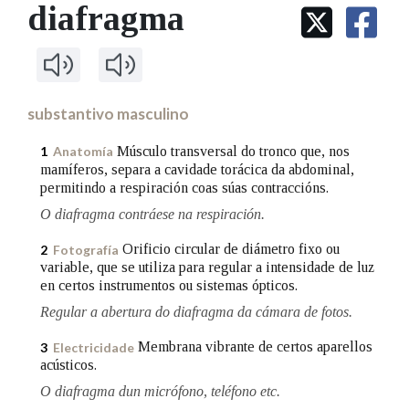
IDENTIDADE CORPORATIVA
diafragma
Facebook
Twitter
Youtube
Instagram
Bluesky
BUSCAR NOS LEMAS
FIGURAS HOMENAXEADAS
MARCIAL DEL ADALID
HISTORIA
Comeza por
CASA-MUSEO EMILIA PARDO
BAZÁN
60 ANOS DLG
PRIMAVERA DAS LETRAS
substantivo masculino
Remata por
PORTAL DAS PALABRAS
Músculo transversal do tronco que, nos
1
Anatomía
mamíferos, separa a cavidade torácica da abdominal,
permitindo a respiración coas súas contraccións.
Contén
O diafragma contráese na respiración.
Orificio circular de diámetro fixo ou
2
Fotografía
variable, que se utiliza para regular a intensidade de luz
BUSCAR NO CONTIDO
en certos instrumentos ou sistemas ópticos.
Regular a abertura do diafragma da cámara de fotos.
Nas definicións
Membrana vibrante de certos aparellos
3
Electricidade
acústicos.
Nos exemplos
O diafragma dun micrófono, teléfono etc.