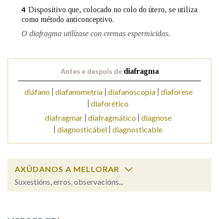
Dispositivo que, colocado no colo do útero, se utiliza
4
como método anticonceptivo.
Na fraseoloxía
O diafragma utilízase con cremas espermicidas.
OUTRAS OPCIÓNS DE BUSCA
Antes e despois de
diafragma
diáfano
diafanometría
diafanoscopia
diaforese
Marcas gramaticais
diaforético
diafragmar
diafragmático
diagnose
diagnosticábel
diagnosticable
Pertence a
AXÚDANOS A MELLORAR
LIMPAR
BUSCA
Suxestións, erros, observacións...
diafragma
SOBRE A PALABRA: