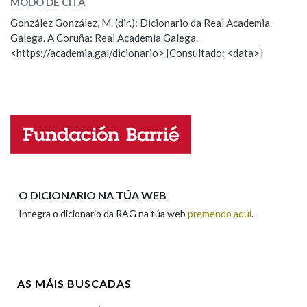
MODO DE CITA
ESCOLLE UNHA OPCIÓN:
González González, M. (dir.): Dicionario da Real Academia
Galega. A Coruña: Real Academia Galega.
Observación
Hai un erro na palabra
<https://academia.gal/dicionario> [Consultado: <data>]
Propoño mellorar a definición
Actualización
Falta unha voz
Nome
Apelidos
O DICIONARIO NA TÚA WEB
Integra o dicionario da RAG na túa web
premendo aquí
.
Enderezo electrónico
AS MÁIS BUSCADAS
Comentario