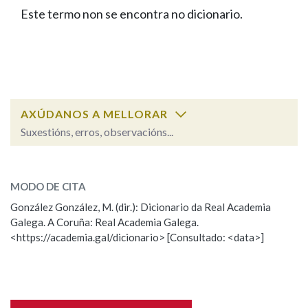
IDENTIDADE CORPORATIVA
Facebook
Twitter
Youtube
Instagram
Bluesky
Este termo non se encontra no dicionario.
BUSCAR NOS LEMAS
FIGURAS HOMENAXEADAS
MARCIAL DEL ADALID
HISTORIA
Comeza por
CASA-MUSEO EMILIA PARDO
BAZÁN
60 ANOS DLG
PRIMAVERA DAS LETRAS
Remata por
PORTAL DAS PALABRAS
AXÚDANOS A MELLORAR
Suxestións, erros, observacións...
Contén
ESCOLLE UNHA OPCIÓN:
MODO DE CITA
Observación
Falta unha voz
González González, M. (dir.): Dicionario da Real Academia
BUSCAR NO CONTIDO
Galega. A Coruña: Real Academia Galega.
Nome
<https://academia.gal/dicionario> [Consultado: <data>]
Nas definicións
Apelidos
Nos exemplos