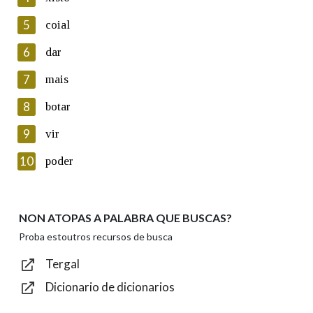
5
Lin e acepto as condicións da política de
coial
privacidade
6
dar
Introduce o código que aparece na imaxe:
7
mais
8
botar
9
vir
Texto de verificación
10
poder
NON ATOPAS A PALABRA QUE BUSCAS?
Enviar
Proba estoutros recursos de busca
Tergal
Dicionario de dicionarios