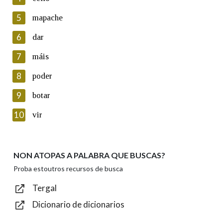
5
Lin e acepto as condicións da política de
mapache
privacidade
6
dar
Introduce o código que aparece na imaxe:
7
máis
8
poder
9
botar
Texto de verificación
10
vir
NON ATOPAS A PALABRA QUE BUSCAS?
Enviar
Proba estoutros recursos de busca
Tergal
Dicionario de dicionarios