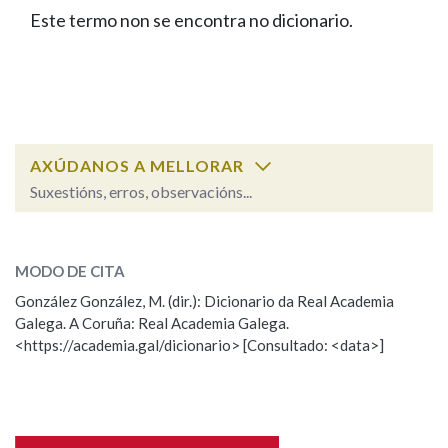
IDENTIDADE CORPORATIVA
Facebook
Twitter
Youtube
Instagram
Bluesky
Este termo non se encontra no dicionario.
BUSCAR NOS LEMAS
FIGURAS HOMENAXEADAS
MARCIAL DEL ADALID
HISTORIA
Comeza por
CASA-MUSEO EMILIA PARDO
BAZÁN
60 ANOS DLG
PRIMAVERA DAS LETRAS
Remata por
PORTAL DAS PALABRAS
AXÚDANOS A MELLORAR
Suxestións, erros, observacións...
Contén
ESCOLLE UNHA OPCIÓN:
MODO DE CITA
Observación
Falta unha voz
González González, M. (dir.): Dicionario da Real Academia
BUSCAR NO CONTIDO
Galega. A Coruña: Real Academia Galega.
Nome
<https://academia.gal/dicionario> [Consultado: <data>]
Nas definicións
Apelidos
Nos exemplos