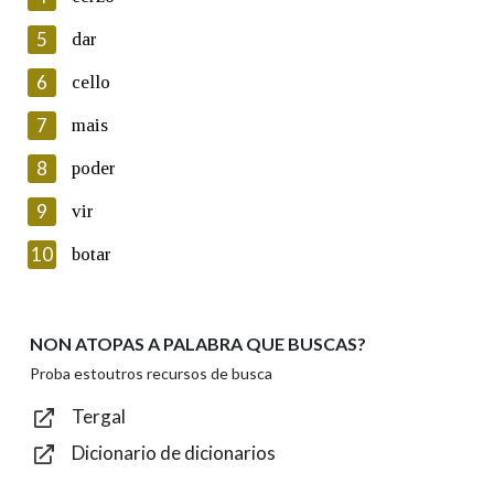
5
Lin e acepto as condicións da política de
dar
privacidade
6
cello
Introduce o código que aparece na imaxe:
7
mais
8
poder
9
vir
Texto de verificación
10
botar
NON ATOPAS A PALABRA QUE BUSCAS?
Enviar
Proba estoutros recursos de busca
Tergal
Dicionario de dicionarios