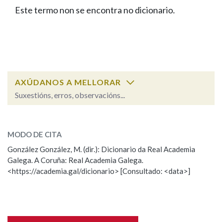
IDENTIDADE CORPORATIVA
Facebook
Twitter
Youtube
Instagram
Bluesky
Este termo non se encontra no dicionario.
BUSCAR NOS LEMAS
FIGURAS HOMENAXEADAS
MARCIAL DEL ADALID
HISTORIA
Comeza por
CASA-MUSEO EMILIA PARDO
BAZÁN
60 ANOS DLG
PRIMAVERA DAS LETRAS
Remata por
PORTAL DAS PALABRAS
AXÚDANOS A MELLORAR
Suxestións, erros, observacións...
Contén
ESCOLLE UNHA OPCIÓN:
MODO DE CITA
Observación
Falta unha voz
González González, M. (dir.): Dicionario da Real Academia
BUSCAR NO CONTIDO
Galega. A Coruña: Real Academia Galega.
Nome
<https://academia.gal/dicionario> [Consultado: <data>]
Nas definicións
Apelidos
Nos exemplos