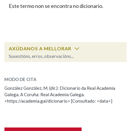
IDENTIDADE CORPORATIVA
Facebook
Twitter
Youtube
Instagram
Bluesky
Este termo non se encontra no dicionario.
BUSCAR NOS LEMAS
FIGURAS HOMENAXEADAS
MARCIAL DEL ADALID
HISTORIA
Comeza por
CASA-MUSEO EMILIA PARDO
BAZÁN
60 ANOS DLG
PRIMAVERA DAS LETRAS
Remata por
PORTAL DAS PALABRAS
AXÚDANOS A MELLORAR
Suxestións, erros, observacións...
Contén
ESCOLLE UNHA OPCIÓN:
MODO DE CITA
Observación
Falta unha voz
González González, M. (dir.): Dicionario da Real Academia
BUSCAR NO CONTIDO
Galega. A Coruña: Real Academia Galega.
Nome
<https://academia.gal/dicionario> [Consultado: <data>]
Nas definicións
Apelidos
Nos exemplos