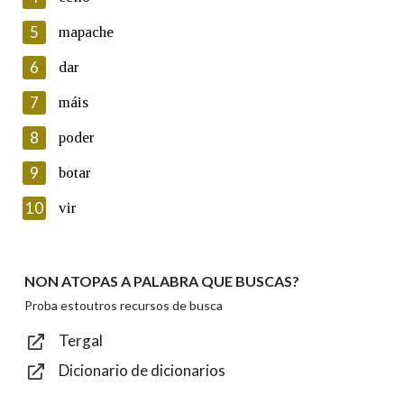
5
Lin e acepto as condicións da política de
mapache
privacidade
6
dar
Introduce o código que aparece na imaxe:
7
máis
8
poder
9
botar
Texto de verificación
10
vir
NON ATOPAS A PALABRA QUE BUSCAS?
Enviar
Proba estoutros recursos de busca
Tergal
Dicionario de dicionarios