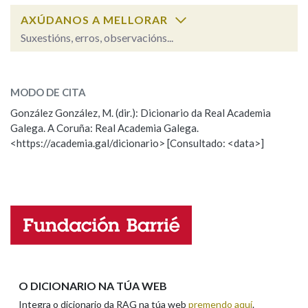
AXÚDANOS A MELLORAR
Suxestións, erros, observacións...
Na fraseoloxía
desconcertante
SOBRE A PALABRA:
MODO DE CITA
ESCOLLE UNHA OPCIÓN:
OUTRAS OPCIÓNS DE BUSCA
González González, M. (dir.): Dicionario da Real Academia
Galega. A Coruña: Real Academia Galega.
Observación
Hai un erro na palabra
Marcas gramaticais
<https://academia.gal/dicionario> [Consultado: <data>]
Propoño mellorar a definición
Actualización
Falta unha voz
Pertence a
Nome
LIMPAR
BUSCA
Apelidos
O DICIONARIO NA TÚA WEB
Integra o dicionario da RAG na túa web
premendo aquí
.