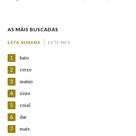
Enderezo electrónico
AS MÁIS BUSCADAS
Comentario
ESTA SEMANA
ESTE MES
1
baio
2
cerzo
3
maino
En cumprimento da normativa vixente en materia de
Protección de Datos de Carácter Persoal, a Real Academia
4
xisto
Galega informa a aqueles usuarios que faciliten o seu correo
electrónico, así como calquera outra información de carácter
5
coial
persoal, que estes datos serán obxecto de tratamento
automatizado de carácter confidencial e incorporados aos seus
6
dar
ficheiros informáticos. Así mesmo, os usuarios poderán exercer o
seu dereito de acceso, rectificación, oposición e cancelación dos
7
mais
seus datos poñéndose en contacto connosco.