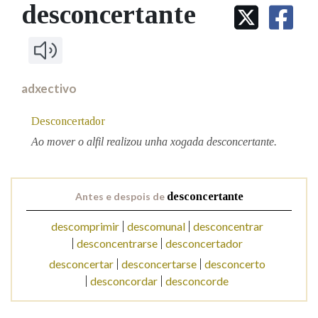
IDENTIDADE CORPORATIVA
desconcertante
Facebook
Twitter
Youtube
Instagram
Bluesky
BUSCAR NOS LEMAS
FIGURAS HOMENAXEADAS
MARCIAL DEL ADALID
HISTORIA
Comeza por
CASA-MUSEO EMILIA PARDO
BAZÁN
60 ANOS DLG
PRIMAVERA DAS LETRAS
adxectivo
Remata por
PORTAL DAS PALABRAS
Desconcertador
Ao mover o alfil realizou unha xogada desconcertante.
Contén
Antes e despois de
desconcertante
BUSCAR NO CONTIDO
descomprimir
descomunal
desconcentrar
desconcentrarse
desconcertador
Nas definicións
desconcertar
desconcertarse
desconcerto
desconcordar
desconcorde
Nos exemplos