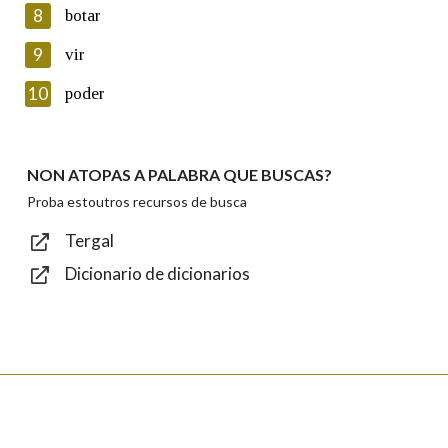
8
botar
Lin e acepto as condicións da política de
privacidade
9
vir
Introduce o código que aparece na imaxe:
10
poder
NON ATOPAS A PALABRA QUE BUSCAS?
Texto de verificación
Proba estoutros recursos de busca
Tergal
Dicionario de dicionarios
Enviar