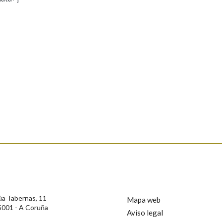
s
Pertence a
AXUDA NA BUSCA
LIMPAR
BUSCA
rotección de Datos de Carácter Persoal, a Real Academia Galega informa a
, así como calquera outra información de carácter persoal, que estes datos
confidencial e incorporados aos seus ficheiros informáticos. Así mesmo, os
ificación, oposición e cancelación dos seus datos poñéndose en contacto
úa Tabernas, 11
Mapa web
5001 - A Coruña
Aviso legal
privacidade