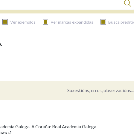
Ver exemplos
Ver marcas expandidas
Busca prediti
.
BUSCAR NO CONTIDO
Nas definicións
Nos exemplos
Suxestións, erros, observacións...
Na fraseoloxía
 Academia Galega. A Coruña: Real Academia Galega.
data>]