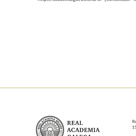
Nome
Apelido
Marcas gramaticais
Enderezo electrónico
Comentario
En cumprimento da normativa vixente en materia de P
aqueles usuarios que faciliten o seu correo electrónico
serán obxecto de tratamento automatizado de carácter 
Real Academia Galega
usuarios poderán exercer o seu dereito de acceso, rect
R
connosco.
1
Lin e acepto as condicións da política de 