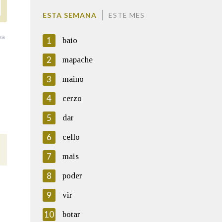
ESTA SEMANA
ESTE MES
va
1
baio
2
mapache
3
maino
4
cerzo
5
dar
6
cello
7
mais
8
poder
9
vir
10
botar