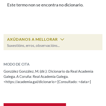
IDENTIDADE CORPORATIVA
Facebook
Twitter
Youtube
Instagram
Bluesky
Este termo non se encontra no dicionario.
BUSCAR NOS LEMAS
FIGURAS HOMENAXEADAS
MARCIAL DEL ADALID
HISTORIA
Comeza por
CASA-MUSEO EMILIA PARDO
BAZÁN
60 ANOS DLG
PRIMAVERA DAS LETRAS
Remata por
PORTAL DAS PALABRAS
AXÚDANOS A MELLORAR
Suxestións, erros, observacións...
Contén
ESCOLLE UNHA OPCIÓN:
MODO DE CITA
Observación
Falta unha voz
González González, M. (dir.): Dicionario da Real Academia
BUSCAR NO CONTIDO
Galega. A Coruña: Real Academia Galega.
Nome
<https://academia.gal/dicionario> [Consultado: <data>]
Nas definicións
Apelidos
Nos exemplos