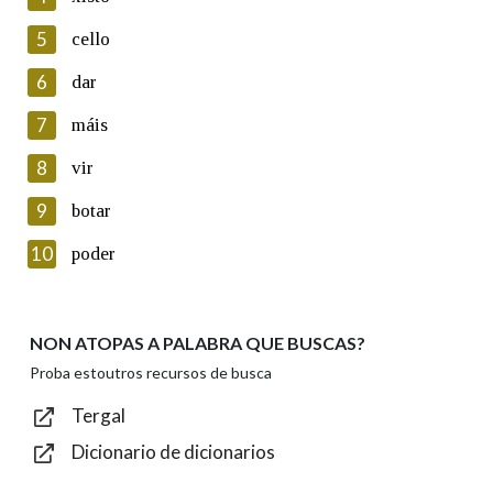
5
Lin e acepto as condicións da política de
cello
privacidade
6
dar
Introduce o código que aparece na imaxe:
7
máis
8
vir
9
botar
Texto de verificación
10
poder
NON ATOPAS A PALABRA QUE BUSCAS?
Enviar
Proba estoutros recursos de busca
Tergal
Dicionario de dicionarios