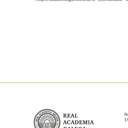
Nome
Apelido
Marcas gramaticais
Enderezo electrónico
Comentario
En cumprimento da normativa vixente en materia de P
aqueles usuarios que faciliten o seu correo electrónico
serán obxecto de tratamento automatizado de carácter 
Real Academia Galega
usuarios poderán exercer o seu dereito de acceso, rect
R
connosco.
1
Lin e acepto as condicións da política de 