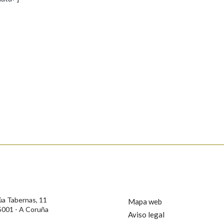
s
Pertence a
AXUDA NA BUSCA
LIMPAR
BUSCA
rotección de Datos de Carácter Persoal, a Real Academia Galega informa a
, así como calquera outra información de carácter persoal, que estes datos
confidencial e incorporados aos seus ficheiros informáticos. Así mesmo, os
ificación, oposición e cancelación dos seus datos poñéndose en contacto
úa Tabernas, 11
Mapa web
5001 - A Coruña
Aviso legal
privacidade