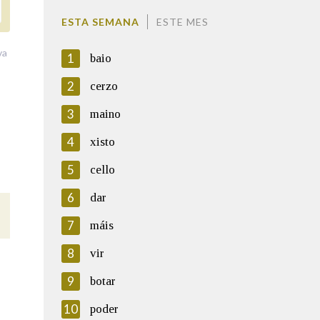
ESTA SEMANA
ESTE MES
va
1
baio
2
cerzo
3
maino
4
xisto
5
cello
6
dar
7
máis
8
vir
9
botar
10
poder