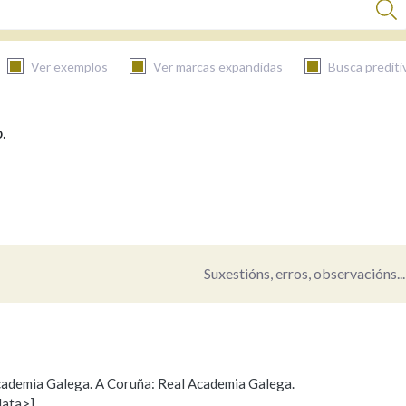
Ver exemplos
Ver marcas expandidas
Busca prediti
.
BUSCAR NO CONTIDO
Nas definicións
Nos exemplos
Suxestións, erros, observacións...
Na fraseoloxía
 Academia Galega. A Coruña: Real Academia Galega.
data>]