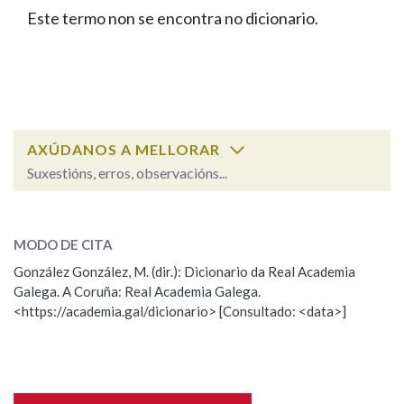
IDENTIDADE CORPORATIVA
Facebook
Twitter
Youtube
Instagram
Bluesky
Este termo non se encontra no dicionario.
BUSCAR NOS LEMAS
FIGURAS HOMENAXEADAS
MARCIAL DEL ADALID
HISTORIA
Comeza por
CASA-MUSEO EMILIA PARDO
BAZÁN
60 ANOS DLG
PRIMAVERA DAS LETRAS
Remata por
PORTAL DAS PALABRAS
AXÚDANOS A MELLORAR
Suxestións, erros, observacións...
Contén
ESCOLLE UNHA OPCIÓN:
MODO DE CITA
Observación
Falta unha voz
González González, M. (dir.): Dicionario da Real Academia
BUSCAR NO CONTIDO
Galega. A Coruña: Real Academia Galega.
Nome
<https://academia.gal/dicionario> [Consultado: <data>]
Nas definicións
Apelidos
Nos exemplos