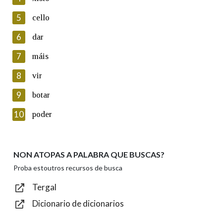
5
Lin e acepto as condicións da política de
cello
privacidade
6
dar
Introduce o código que aparece na imaxe:
7
máis
8
vir
9
botar
Texto de verificación
10
poder
NON ATOPAS A PALABRA QUE BUSCAS?
Enviar
Proba estoutros recursos de busca
Tergal
Dicionario de dicionarios