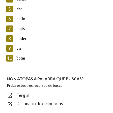
5
Lin e acepto as condicións da política de
dar
privacidade
6
cello
Introduce o código que aparece na imaxe:
7
mais
8
poder
9
vir
Texto de verificación
10
botar
NON ATOPAS A PALABRA QUE BUSCAS?
Enviar
Proba estoutros recursos de busca
Tergal
Dicionario de dicionarios