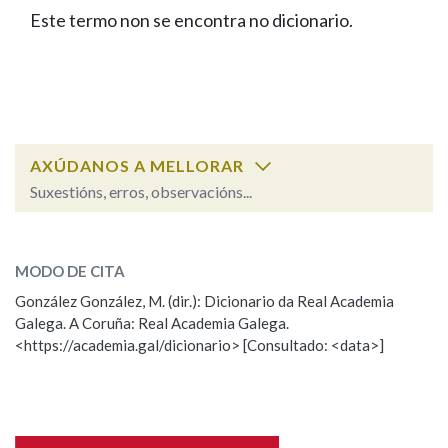
IDENTIDADE CORPORATIVA
Facebook
Twitter
Youtube
Instagram
Bluesky
Este termo non se encontra no dicionario.
BUSCAR NOS LEMAS
FIGURAS HOMENAXEADAS
MARCIAL DEL ADALID
HISTORIA
Comeza por
CASA-MUSEO EMILIA PARDO
BAZÁN
60 ANOS DLG
PRIMAVERA DAS LETRAS
Remata por
PORTAL DAS PALABRAS
AXÚDANOS A MELLORAR
Suxestións, erros, observacións...
Contén
ESCOLLE UNHA OPCIÓN:
MODO DE CITA
Observación
Falta unha voz
González González, M. (dir.): Dicionario da Real Academia
BUSCAR NO CONTIDO
Galega. A Coruña: Real Academia Galega.
Nome
<https://academia.gal/dicionario> [Consultado: <data>]
Nas definicións
Apelidos
Nos exemplos