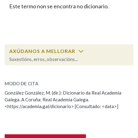
IDENTIDADE CORPORATIVA
Facebook
Twitter
Youtube
Instagram
Bluesky
Este termo non se encontra no dicionario.
BUSCAR NOS LEMAS
FIGURAS HOMENAXEADAS
MARCIAL DEL ADALID
HISTORIA
Comeza por
CASA-MUSEO EMILIA PARDO
BAZÁN
60 ANOS DLG
PRIMAVERA DAS LETRAS
Remata por
PORTAL DAS PALABRAS
AXÚDANOS A MELLORAR
Suxestións, erros, observacións...
Contén
ESCOLLE UNHA OPCIÓN:
MODO DE CITA
Observación
Falta unha voz
González González, M. (dir.): Dicionario da Real Academia
BUSCAR NO CONTIDO
Galega. A Coruña: Real Academia Galega.
Nome
<https://academia.gal/dicionario> [Consultado: <data>]
Nas definicións
Apelidos
Nos exemplos