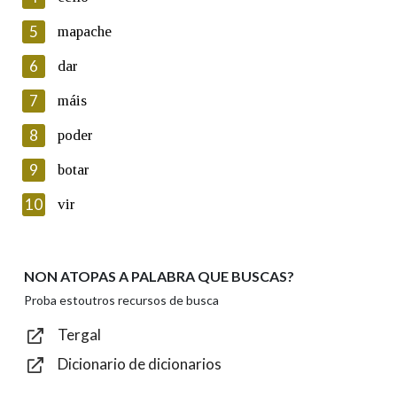
5
Lin e acepto as condicións da política de
mapache
privacidade
6
dar
Introduce o código que aparece na imaxe:
7
máis
8
poder
9
botar
Texto de verificación
10
vir
NON ATOPAS A PALABRA QUE BUSCAS?
Enviar
Proba estoutros recursos de busca
Tergal
Dicionario de dicionarios