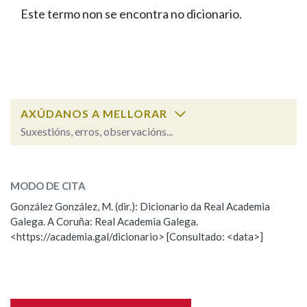
IDENTIDADE CORPORATIVA
Facebook
Twitter
Youtube
Instagram
Bluesky
Este termo non se encontra no dicionario.
BUSCAR NOS LEMAS
FIGURAS HOMENAXEADAS
MARCIAL DEL ADALID
HISTORIA
Comeza por
CASA-MUSEO EMILIA PARDO
BAZÁN
60 ANOS DLG
PRIMAVERA DAS LETRAS
Remata por
PORTAL DAS PALABRAS
AXÚDANOS A MELLORAR
Suxestións, erros, observacións...
Contén
ESCOLLE UNHA OPCIÓN:
MODO DE CITA
Observación
Falta unha voz
González González, M. (dir.): Dicionario da Real Academia
BUSCAR NO CONTIDO
Galega. A Coruña: Real Academia Galega.
Nome
<https://academia.gal/dicionario> [Consultado: <data>]
Nas definicións
Apelidos
Nos exemplos