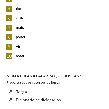
5
Lin e acepto as condicións da política de
dar
privacidade
6
cello
Introduce o código que aparece na imaxe:
7
mais
8
poder
9
vir
Texto de verificación
10
botar
NON ATOPAS A PALABRA QUE BUSCAS?
Enviar
Proba estoutros recursos de busca
Tergal
Dicionario de dicionarios