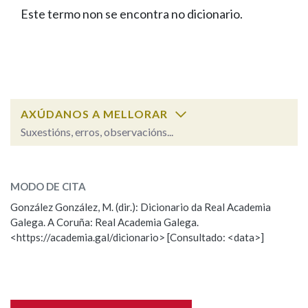
IDENTIDADE CORPORATIVA
Facebook
Twitter
Youtube
Instagram
Bluesky
Este termo non se encontra no dicionario.
BUSCAR NOS LEMAS
FIGURAS HOMENAXEADAS
MARCIAL DEL ADALID
HISTORIA
Comeza por
CASA-MUSEO EMILIA PARDO
BAZÁN
60 ANOS DLG
PRIMAVERA DAS LETRAS
Remata por
PORTAL DAS PALABRAS
AXÚDANOS A MELLORAR
Suxestións, erros, observacións...
Contén
ESCOLLE UNHA OPCIÓN:
MODO DE CITA
Observación
Falta unha voz
González González, M. (dir.): Dicionario da Real Academia
BUSCAR NO CONTIDO
Galega. A Coruña: Real Academia Galega.
Nome
<https://academia.gal/dicionario> [Consultado: <data>]
Nas definicións
Apelidos
Nos exemplos