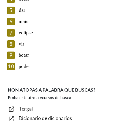
5
Lin e acepto as condicións da política de
dar
privacidade
6
mais
Introduce o código que aparece na imaxe:
7
eclipse
8
vir
9
botar
Texto de verificación
10
poder
NON ATOPAS A PALABRA QUE BUSCAS?
Enviar
Proba estoutros recursos de busca
Tergal
Dicionario de dicionarios