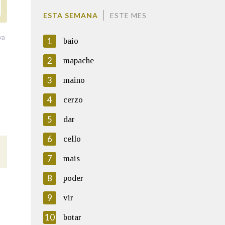
ESTA SEMANA
ESTE MES
va
1
baio
2
mapache
3
maino
4
cerzo
5
dar
6
cello
7
mais
8
poder
9
vir
10
botar