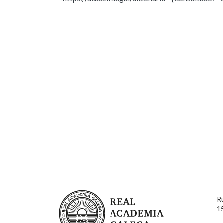
Nome
Apelido
Marcas gramaticais
Enderezo electrónico
Comentario
En cumprimento da normativa vixente en materia de P
aqueles usuarios que faciliten o seu correo electrónico
serán obxecto de tratamento automatizado de carácter 
Real Academia Galega
usuarios poderán exercer o seu dereito de acceso, rect
R
connosco.
1
Lin e acepto as condicións da política de 