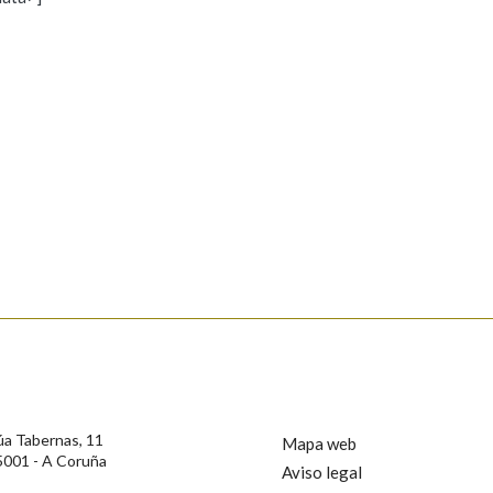
s
Pertence a
AXUDA NA BUSCA
LIMPAR
BUSCA
rotección de Datos de Carácter Persoal, a Real Academia Galega informa a
, así como calquera outra información de carácter persoal, que estes datos
confidencial e incorporados aos seus ficheiros informáticos. Así mesmo, os
ificación, oposición e cancelación dos seus datos poñéndose en contacto
úa Tabernas, 11
Mapa web
5001 - A Coruña
Aviso legal
privacidade